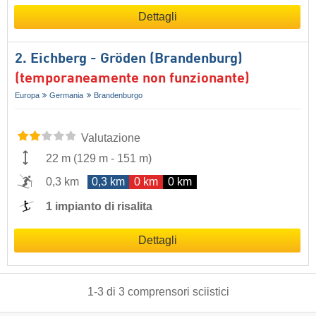
Dettagli
2. Eichberg - Gröden (Brandenburg)
(temporaneamente non funzionante)
Europa
Germania
Brandenburgo
Valutazione
22 m
(
129 m
-
151 m
)
0,3 km
0,3 km
0 km
0 km
1 impianto di risalita
Dettagli
1
-
3
di
3
comprensori sciistici