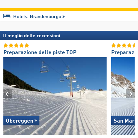
Hotels: Brandenburgo
Il meglio delle recensioni
Preparazione delle piste TOP
Preparazio
Obereggen
San Marti