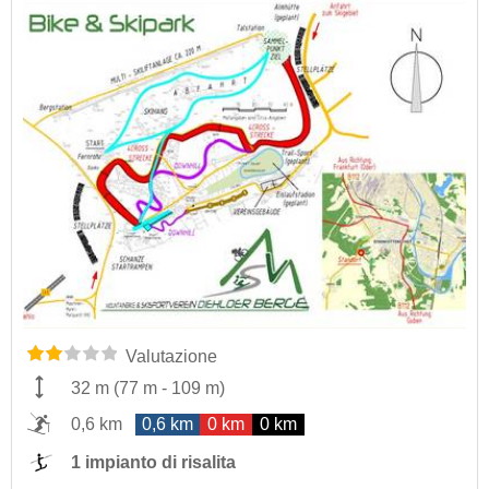
Valutazione
32 m
(
77 m
-
109 m
)
0,6 km
0,6 km
0 km
0 km
1 impianto di risalita