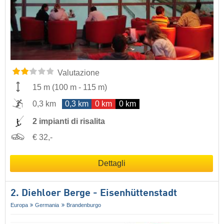
Valutazione
15 m
(
100 m
-
115 m
)
0,3 km
0,3 km
0 km
0 km
2 impianti di risalita
€ 32,-
Dettagli
2. Diehloer Berge - Eisenhüttenstadt
Europa
Germania
Brandenburgo