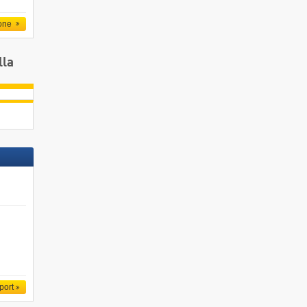
one
lla
port