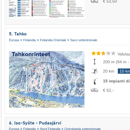
€ 53,50
5. Tahko
Europa
Finlandia
Finlandia Orientale
Savo settentrionale
Valuta
200 m
(
84 m
20 km
10 k
15 impianti di 
€ 52,-
6. Iso-Syöte - Pudasjärvi
Europa
Finlandia
Nord Finlandia
Ostrobotnia settentrionale