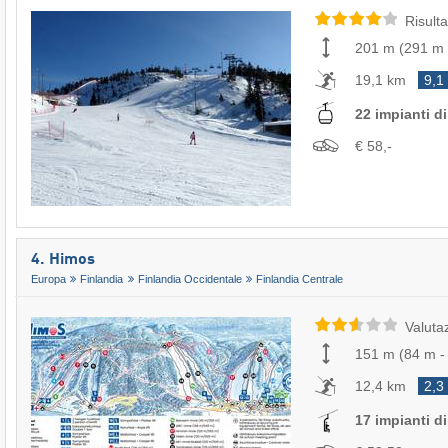
Risulta
201 m
(
291 m
19,1 km
9,1
22 impianti di 
€ 58,-
4. Himos
Europa
Finlandia
Finlandia Occidentale
Finlandia Centrale
Valuta
151 m
(
84 m
12,4 km
2,3
17 impianti di 