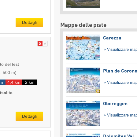
Dettagli
Mappe delle piste
Carezza
Visualizzare ma
to del test
Plan de Coron
-
500 m
)
km
4,4 km
2 km
Visualizzare ma
isalita
Obereggen
Visualizzare ma
Dettagli
Dolomites Val