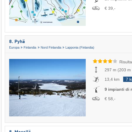
€ 39,-
8. Pyhä
Europa
Finlandia
Nord Finlandia
Lapponia (Finlandia)
Risulta
297 m
(
203 m
13,4 km
7 
9 impianti di r
€ 58,-