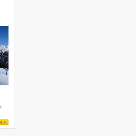
e
e,
io