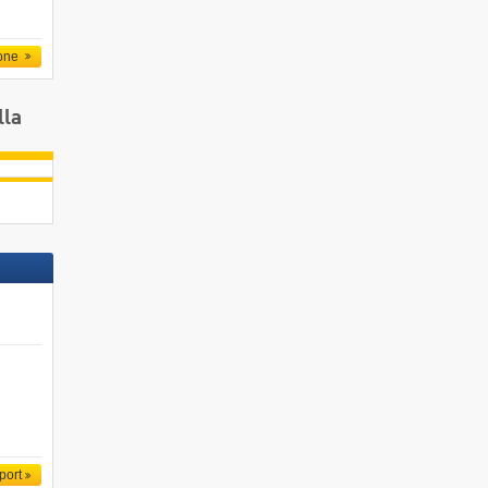
one
lla
port