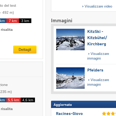
to del test
Visualizzare video
-
492 m
)
Immagini
 km
7 km
3 km
risalita
KitzSki -
Kitzbühel/​
Kirchberg
Dettagli
Visualizzare
immagini
Pfelders
Visualizzare
immagini
zione
-
235 m
)
 km
5,5 km
4,6 km
Aggiornato
risalita
Racines-Giovo