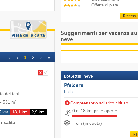
Offerta di piste
Recensi
Suggerimenti per vacanza su
Vista della carta
neve
«
‹
1
2
›
»
Bollettini neve
Pfelders
Italia
to del test
-
531 m
)
Comprensorio sciistico chiuso
0 di 18 km piste aperte
5 km
18,1 km
2,9 km
risalita
- cm (in quota)
Re