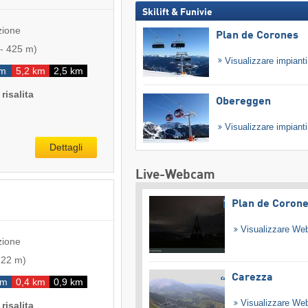
Skilift & Funivie
zione
Plan de Corones
-
425 m
)
Visualizzare impiant
km
5,2 km
2,5 km
risalita
Obereggen
Visualizzare impiant
Dettagli
Live-Webcam
Plan de Coron
Visualizzare W
zione
122 m
)
Carezza
km
0,4 km
0,9 km
Visualizzare W
risalita