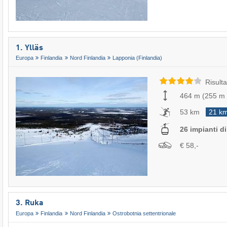
1. Ylläs
Europa
Finlandia
Nord Finlandia
Lapponia (Finlandia)
Risulta
464 m
(
255 m
53 km
21 k
26 impianti di 
€ 58,-
3. Ruka
Europa
Finlandia
Nord Finlandia
Ostrobotnia settentrionale