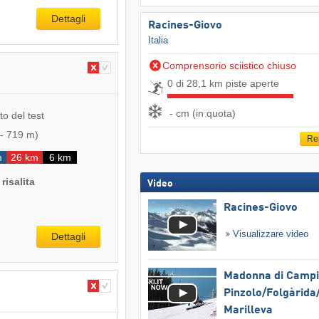
Dettagli
Racines-Giovo
Italia
Comprensorio sciistico chiuso
0 di 28,1 km piste aperte
- cm (in quota)
to del test
-
719 m
)
Re
m
26 km
6 km
risalita
Video
Racines-Giovo
Visualizzare video
Dettagli
Madonna di Campig
Pinzolo/​Folgàrida/
Marilleva