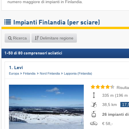
numero maggiore di impianti in Finlandia.
Impianti Finlandia (per sciare)
Ricerca
Delimitare regione
1
-
50
di
80
comprensori sciistici
1. Levi
Europa
Finlandia
Nord Finlandia
Lapponia (Finlandia)
Risulta
335 m
(
196 m
38,5 km
17,
26 impianti di 
€ 58,-