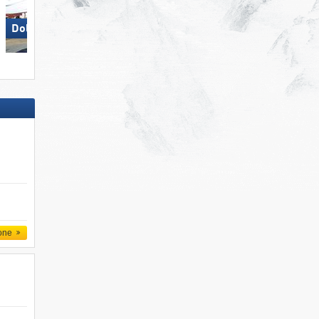
Dolomites Val Gardena
Racines-Giovo
one