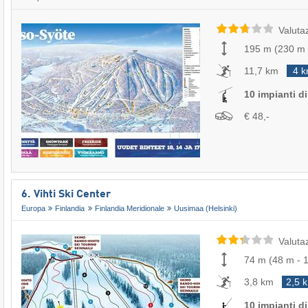
Valuta
195 m
(
230 m
11,7 km
4 
10 impianti di 
€ 48,-
6. Vihti Ski Center
Europa
Finlandia
Finlandia Meridionale
Uusimaa (Helsinki)
Valuta
74 m
(
48 m
-
3,8 km
2,5 
10 impianti di 