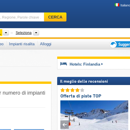
Italian
Comprensorio
CERCA
sciistico,
Regione,
Parole
Paesi
Zone, Regioni
a
Seleziona
chiave
eo
Impianti risalita
Alloggi
…
Suggeriment
per
vacanza
Hotels: Finlandia
sciistica
Il meglio delle recensioni
er numero di impianti
Offerta di piste TOP