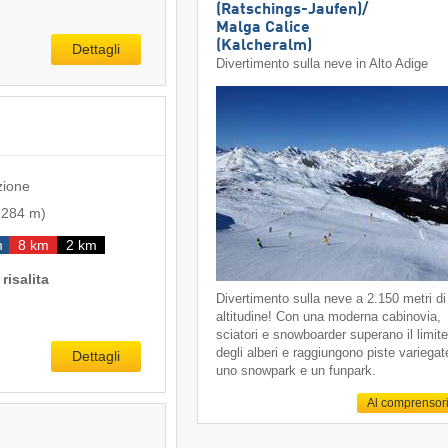
(Ratschings-Jaufen)/​
Malga Calice
(Kalcheralm)
Dettagli
Divertimento sulla neve in Alto Adige
zione
-
284 m
)
m
8 km
2 km
risalita
Divertimento sulla neve a 2.150 metri di
altitudine! Con una moderna cabinovia,
sciatori e snowboarder superano il limit
degli alberi e raggiungono piste variegat
Dettagli
uno snowpark e un funpark.
Al comprensor