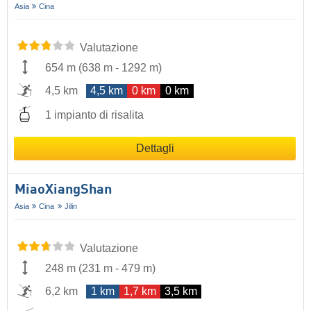
Asia
Cina
Valutazione
654 m
(
638 m
-
1292 m
)
4,5 km
4,5 km
0 km
0 km
1 impianto di risalita
Dettagli
MiaoXiangShan
Asia
Cina
Jilin
Valutazione
248 m
(
231 m
-
479 m
)
6,2 km
1 km
1,7 km
3,5 km