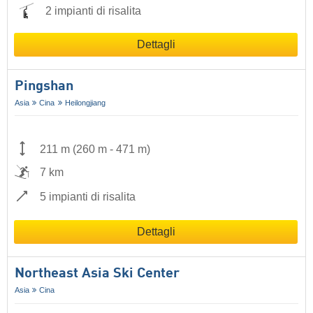
2 impianti di risalita
Dettagli
Pingshan
Asia
Cina
Heilongjiang
211 m
(
260 m
-
471 m
)
7 km
5 impianti di risalita
Dettagli
Northeast Asia Ski Center
Asia
Cina