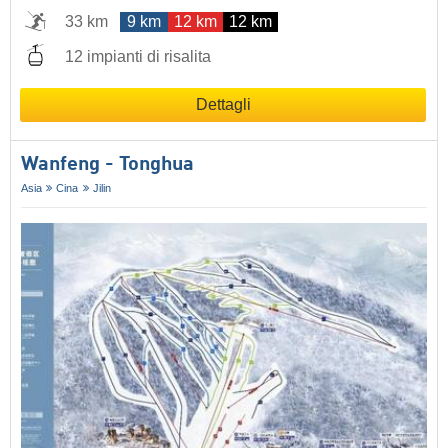
33 km
9 km
12 km
12 km
12 impianti di risalita
Dettagli
Wanfeng - Tonghua
Asia
Cina
Jilin