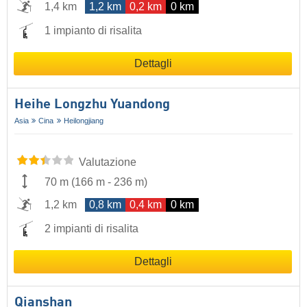
1,4 km
1,2 km
0,2 km
0 km
1 impianto di risalita
Dettagli
Heihe Longzhu Yuandong
Asia
Cina
Heilongjiang
Valutazione
70 m
(
166 m
-
236 m
)
1,2 km
0,8 km
0,4 km
0 km
2 impianti di risalita
Dettagli
Qianshan