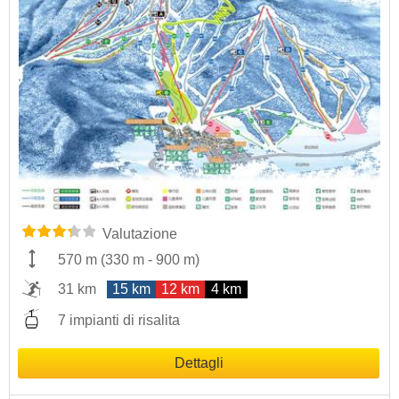
Valutazione
570 m
(
330 m
-
900 m
)
31 km
15 km
12 km
4 km
7 impianti di risalita
Dettagli