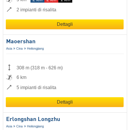
2 impianti di risalita
Dettagli
Maoershan
Asia
Cina
Heilongjiang
308 m
(
318 m
-
626 m
)
6 km
5 impianti di risalita
Dettagli
Erlongshan Longzhu
Asia
Cina
Heilongjiang