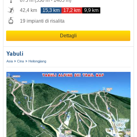
875 m
(
530 m
-
1405 m
)
42,4 km
15,3 km
17,2 km
9,9 km
19 impianti di risalita
Dettagli
Yabuli
Asia
Cina
Heilongjiang