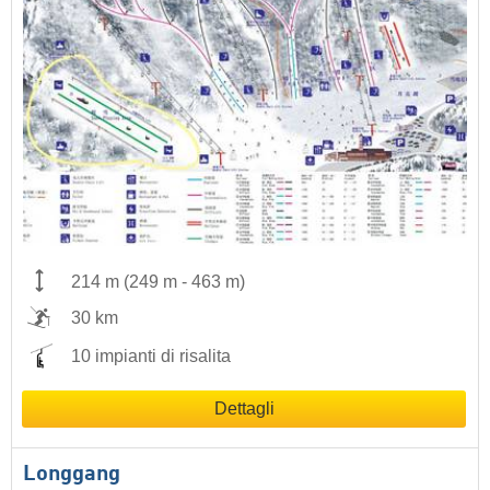
214 m
(
249 m
-
463 m
)
30 km
10 impianti di risalita
Dettagli
Longgang