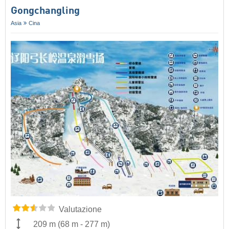
Gongchangling
Asia
Cina
Valutazione
209 m
(
68 m
-
277 m
)