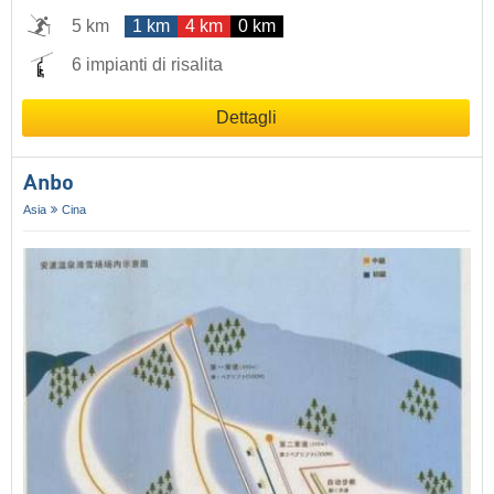
5 km
1 km
4 km
0 km
6 impianti di risalita
Dettagli
Anbo
Asia
Cina