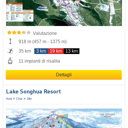
Valutazione
918 m
(
457 m
-
1375 m
)
35 km
3 km
19 km
13 km
11 impianti di risalita
Dettagli
Lake Songhua Resort
Asia
Cina
Jilin