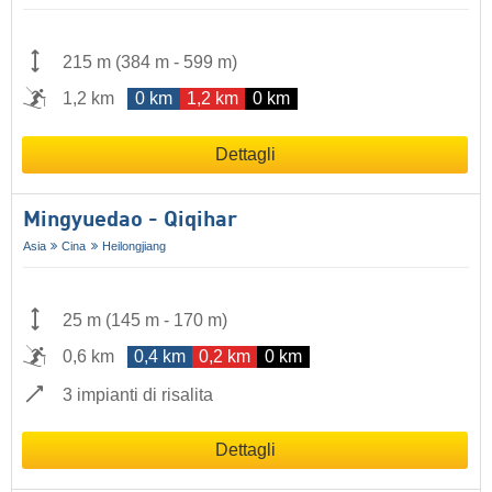
215 m
(
384 m
-
599 m
)
1,2 km
0 km
1,2 km
0 km
Dettagli
Mingyuedao - Qiqihar
Asia
Cina
Heilongjiang
25 m
(
145 m
-
170 m
)
0,6 km
0,4 km
0,2 km
0 km
3 impianti di risalita
Dettagli