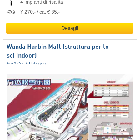
4 impianti di risalita
Ұ 270,- / ca. € 35,-
Dettagli
Wanda Harbin Mall (struttura per lo
sci indoor)
Asia
Cina
Heilongjiang