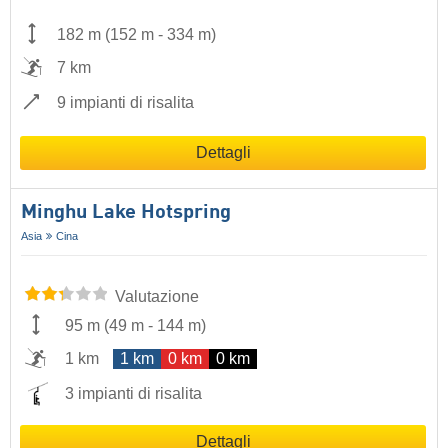
182 m
(
152 m
-
334 m
)
7 km
9 impianti di risalita
Dettagli
Minghu Lake Hotspring
Asia
Cina
Valutazione
95 m
(
49 m
-
144 m
)
1 km
1 km
0 km
0 km
3 impianti di risalita
Dettagli