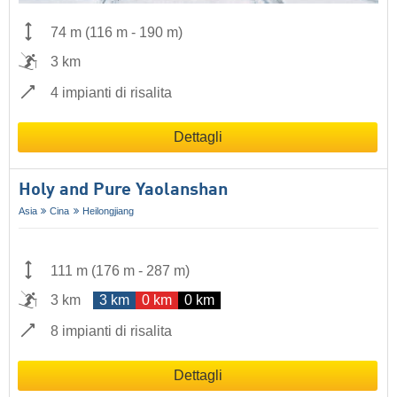
74 m
(
116 m
-
190 m
)
3 km
4 impianti di risalita
Dettagli
Holy and Pure Yaolanshan
Asia
Cina
Heilongjiang
111 m
(
176 m
-
287 m
)
3 km
3 km
0 km
0 km
8 impianti di risalita
Dettagli