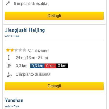
6 impianti di risalita
Dettagli
Jiangjushi Haijing
Asia
Cina
Valutazione
24 m
(
13 m
-
37 m
)
0,3 km
0,3 km
0 km
0 km
1 impianto di risalita
Dettagli
Yunshan
Asia
Cina