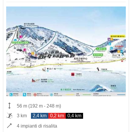
56 m
(
192 m
-
248 m
)
3 km
2,4 km
0,2 km
0,4 km
4 impianti di risalita