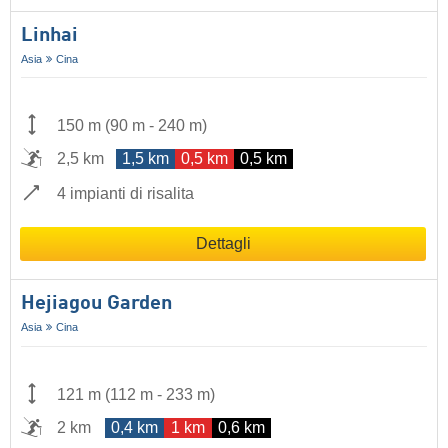
Linhai
Asia
Cina
150 m
(
90 m
-
240 m
)
2,5 km
1,5 km
0,5 km
0,5 km
4 impianti di risalita
Dettagli
Hejiagou Garden
Asia
Cina
121 m
(
112 m
-
233 m
)
2 km
0,4 km
1 km
0,6 km