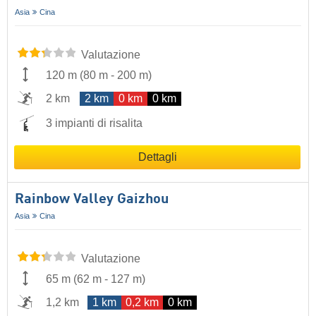
Asia
Cina
Valutazione
120 m
(
80 m
-
200 m
)
2 km
2 km
0 km
0 km
3 impianti di risalita
Dettagli
Rainbow Valley Gaizhou
Asia
Cina
Valutazione
65 m
(
62 m
-
127 m
)
1,2 km
1 km
0,2 km
0 km