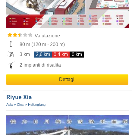
Valutazione
80 m
(
120 m
-
200 m
)
3 km
2,6 km
0,4 km
0 km
2 impianti di risalita
Dettagli
Riyue Xia
Asia
Cina
Heilongjiang