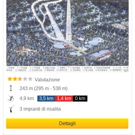
Valutazione
243 m
(
295 m
-
538 m
)
4,9 km
3,5 km
1,4 km
0 km
3 impianti di risalita
Dettagli