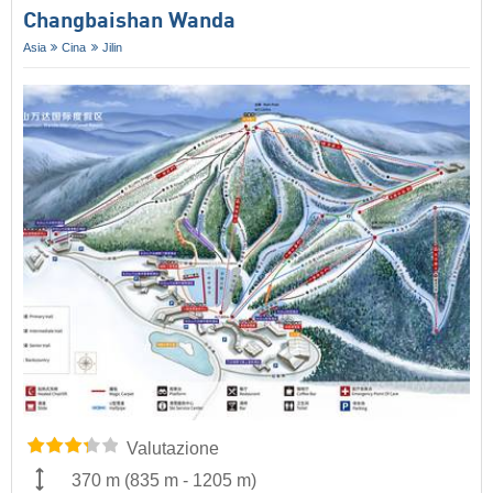
Changbaishan Wanda
Asia
Cina
Jilin
Valutazione
370 m
(
835 m
-
1205 m
)