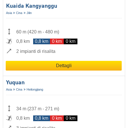
Kuaida Kangyanggu
Asia
Cina
Jilin
60 m
(
420 m
-
480 m
)
0,8 km
0,8 km
0 km
0 km
2 impianti di risalita
Dettagli
Yuquan
Asia
Cina
Heilongjiang
34 m
(
237 m
-
271 m
)
0,8 km
0,8 km
0 km
0 km