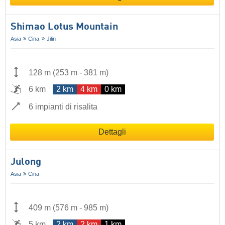
Shimao Lotus Mountain
Asia
Cina
Jilin
128 m
(
253 m
-
381 m
)
6 km
2 km
4 km
0 km
6 impianti di risalita
Dettagli
Julong
Asia
Cina
409 m
(
576 m
-
985 m
)
5 km
2 km
2 km
1 km