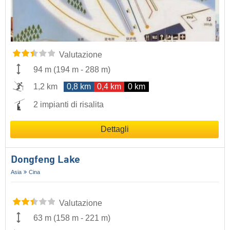
Valutazione
94 m
(
194 m
-
288 m
)
1,2 km
0,8 km
0,4 km
0 km
2 impianti di risalita
Dettagli
Dongfeng Lake
Asia
Cina
Valutazione
63 m
(
158 m
-
221 m
)