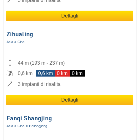
3 impianti di risalita
Dettagli
Zihualing
Asia
Cina
44 m
(
193 m
-
237 m
)
0,6 km
0,6 km
0 km
0 km
3 impianti di risalita
Dettagli
Fanqi Shangjing
Asia
Cina
Heilongjiang