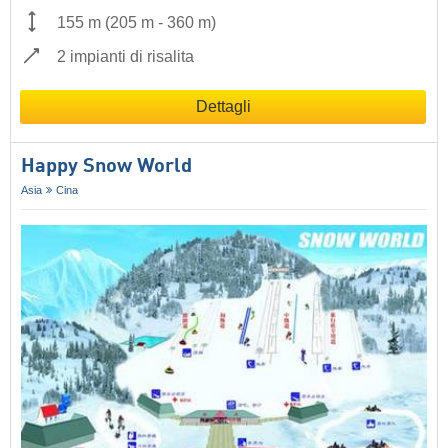
155 m
(
205 m
-
360 m
)
2 impianti di risalita
Dettagli
Happy Snow World
Asia
Cina