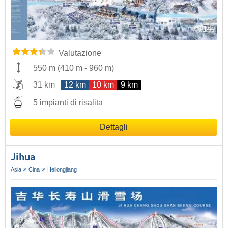
Valutazione
550 m
(
410 m
-
960 m
)
31 km
12 km
10 km
9 km
5 impianti di risalita
Dettagli
Jihua
Asia
Cina
Heilongjiang