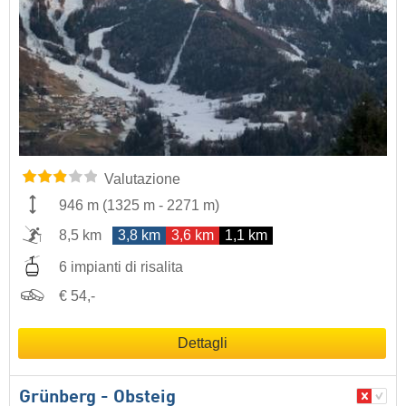
Valutazione
946 m
(
1325 m
-
2271 m
)
8,5 km
3,8 km
3,6 km
1,1 km
6 impianti di risalita
€ 54,-
Dettagli
Grünberg - Obsteig