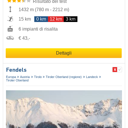
Risultato del test
1432 m
(
780 m
-
2212 m
)
15 km
0 km
12 km
3 km
6 impianti di risalita
€ 43,-
Dettagli
Fendels
Europa
Austria
Tirolo
Tiroler Oberland (regione)
Landeck
Tiroler Oberland