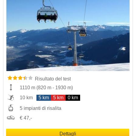
Risultato del test
1110 m
(
820 m
-
1930 m
)
10 km
5 km
5 km
0 km
5 impianti di risalita
€ 47,-
Dettagli