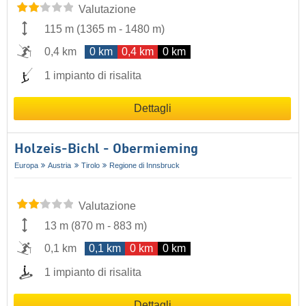
Valutazione
115 m
(
1365 m
-
1480 m
)
0,4 km
0 km
0,4 km
0 km
1 impianto di risalita
Dettagli
Holzeis-Bichl - Obermieming
Europa
Austria
Tirolo
Regione di Innsbruck
Valutazione
13 m
(
870 m
-
883 m
)
0,1 km
0,1 km
0 km
0 km
1 impianto di risalita
Dettagli