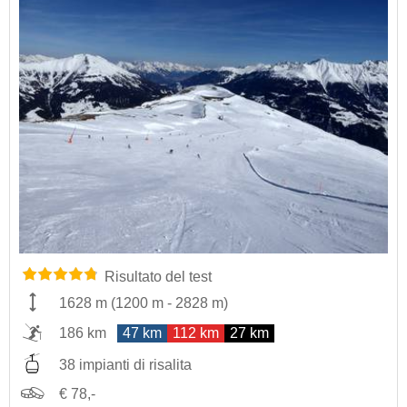
Risultato del test
1628 m
(
1200 m
-
2828 m
)
186 km
47 km
112 km
27 km
38 impianti di risalita
€ 78,-