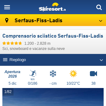
skiresort
Serfaus-Fiss-Ladis
Comprensorio sciistico Serfaus-Fiss-Ladis
1.200 - 2.828 m
Sci, snowboard e vacanze sulla neve
Riepilogo
Apertura
2026
km
5
dic
0/186
- cm
10/22°C
38
1/82