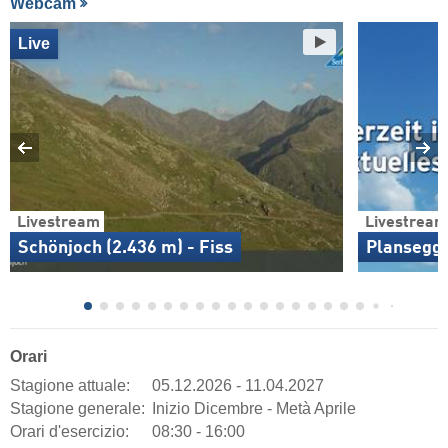
Webcam
Live
Livestream
Livestream
Schönjoch (2.436 m) - Fiss
Plansegg 
Orari
Stagione attuale:
05.12.2026 - 11.04.2027
Stagione generale:
Inizio Dicembre - Metà Aprile
Orari d'esercizio:
08:30 - 16:00