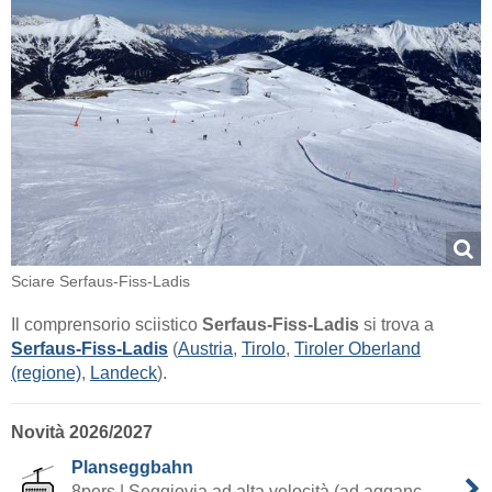
Sciare Serfaus-Fiss-Ladis
Il comprensorio sciistico
Serfaus-Fiss-Ladis
si trova a
Serfaus-Fiss-Ladis
(
Austria
,
Tirolo
,
Tiroler Oberland
(regione)
,
Landeck
).
Novità 2026/2027
Planseggbahn
8pers.| Seggiovia ad alta velocità (ad agganc.