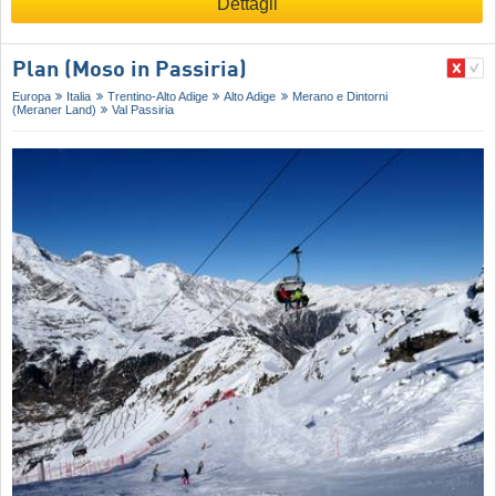
Dettagli
Plan (Moso in Passiria)
Europa
Italia
Trentino-Alto Adige
Alto Adige
Merano e Dintorni
(Meraner Land)
Val Passiria