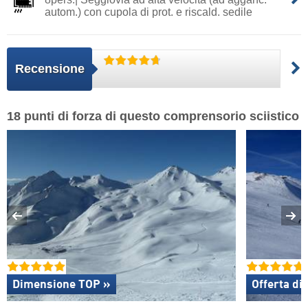
autom.) con cupola di prot. e riscald. sedile
Recensione
18 punti di forza di questo comprensorio sciistico
Dimensione TOP »
Offerta di