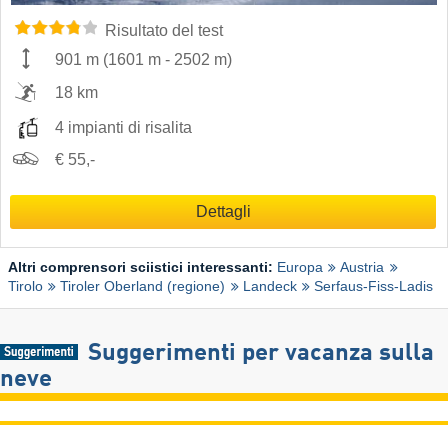
Risultato del test
901 m
(
1601 m
-
2502 m
)
18 km
4 impianti di risalita
€ 55,-
Dettagli
Altri comprensori sciistici interessanti:
Europa
Austria
Tirolo
Tiroler Oberland (regione)
Landeck
Serfaus-Fiss-Ladis
Suggerimenti per vacanza sulla
neve