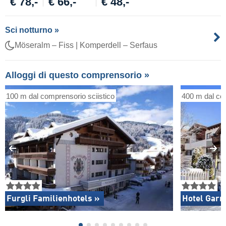
€ 78,-
€ 66,-
€ 48,-
Sci notturno »
Möseralm – Fiss
|
Komperdell – Serfaus
Alloggi di questo comprensorio »
100 m dal comprensorio sciistico
400 m dal com
Furgli Familienhotels »
Hotel Garn