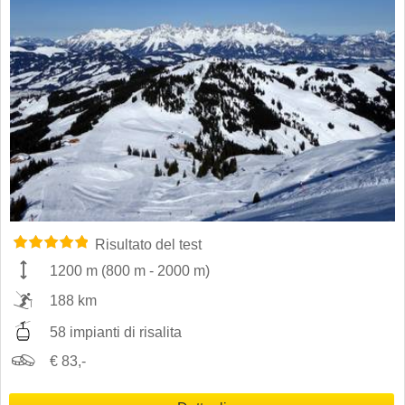
Risultato del test
1200 m
(
800 m
-
2000 m
)
188 km
58 impianti di risalita
€ 83,-