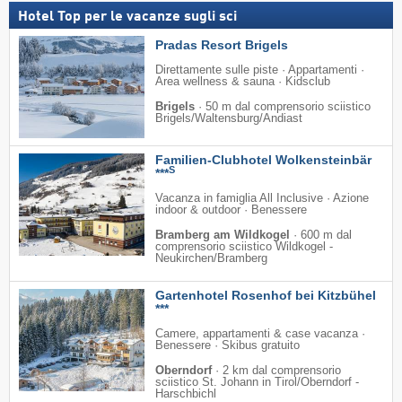
Hotel Top per le vacanze sugli sci
Pradas Resort Brigels
Direttamente sulle piste · Appartamenti ·
Area wellness & sauna · Kidsclub
Brigels
·
50 m dal comprensorio sciistico
Brigels/​Waltensburg/​Andiast
Familien-Clubhotel Wolkensteinbär
S
***
Vacanza in famiglia All Inclusive · Azione
indoor & outdoor · Benessere
Bramberg am Wildkogel
·
600 m dal
comprensorio sciistico Wildkogel -
Neukirchen/​Bramberg
Gartenhotel Rosenhof bei Kitzbühel
***
Camere, appartamenti & case vacanza ·
Benessere · Skibus gratuito
Oberndorf
·
2 km dal comprensorio
sciistico St. Johann in Tirol/​Oberndorf -
Harschbichl