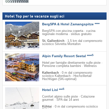
Hotel Top per le vacanze sugli sci
BergSPA & Hotel Zamangspitze ****
BergSPA con piscina coperta · cucina
regionale moderna · skibus gratuito
St. Gallenkirch
·
1,5 km dal comprensorio
sciistico Silvretta Montafon
S
Alpin Family Resort Seetal ****
Hotel per famiglie direttamente sulle piste ·
Pensione completa bambini · Wellness
Kaltenbach
·
0 m dal comprensorio
sciistico Kaltenbach - Hochzillertal/​
Hochfügen (SKi-optimal)
S
Hotel Lisl ***
Comfort alpino sulle piste · Colazione
gourmet · SPA dai 14 anni
Kühtai
·
0 m dal comprensorio sciistico