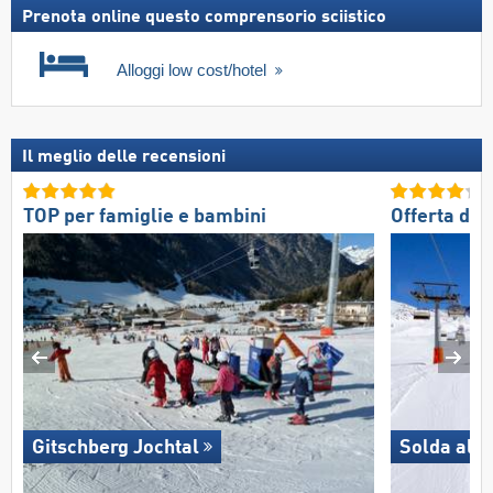
Prenota online questo comprensorio sciistico
Alloggi low cost/hotel
Il meglio delle recensioni
TOP per famiglie e bambini
Offerta di 
Gitschberg Jochtal
Solda all'