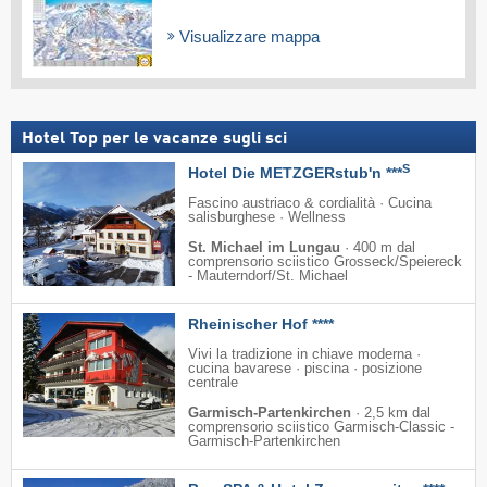
Visualizzare mappa
Hotel Top per le vacanze sugli sci
S
Hotel Die METZGERstub'n ***
Fascino austriaco & cordialità · Cucina
salisburghese · Wellness
St. Michael im Lungau
·
400 m dal
comprensorio sciistico Grosseck/​Speiereck
- Mauterndorf/​St. Michael
Rheinischer Hof ****
Vivi la tradizione in chiave moderna ·
cucina bavarese · piscina · posizione
centrale
Garmisch-Partenkirchen
·
2,5 km dal
comprensorio sciistico Garmisch-Classic -
Garmisch-Partenkirchen