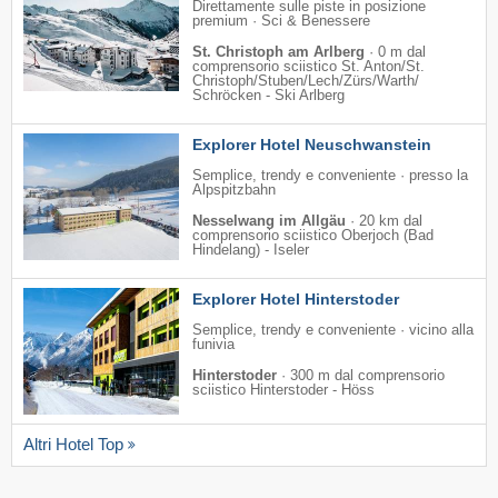
Direttamente sulle piste in posizione
premium · Sci & Benessere
St. Christoph am Arlberg
·
0 m dal
comprensorio sciistico St. Anton/​St.
Christoph/​Stuben/​Lech/​Zürs/​Warth/​
Schröcken - Ski Arlberg
Explorer Hotel Neuschwanstein
Semplice, trendy e conveniente · presso la
Alpspitzbahn
Nesselwang im Allgäu
·
20 km dal
comprensorio sciistico Oberjoch (Bad
Hindelang) - Iseler
Explorer Hotel Hinterstoder
Semplice, trendy e conveniente · vicino alla
funivia
Hinterstoder
·
300 m dal comprensorio
sciistico Hinterstoder - Höss
Altri Hotel Top