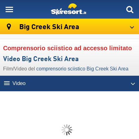
skiresort
Big Creek Ski Area
Comprensorio sciistico ad accesso limitato
Video Big Creek Ski Area
Film/Video del
comprensorio sciistico Big Creek Ski Area
Video