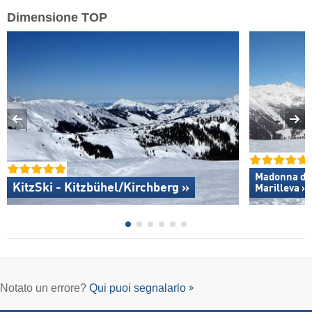
Dimensione TOP
Madonna di C
KitzSki - Kitzbühel/​Kirchberg »
Marilleva »
Notato un errore?
Qui puoi segnalarlo