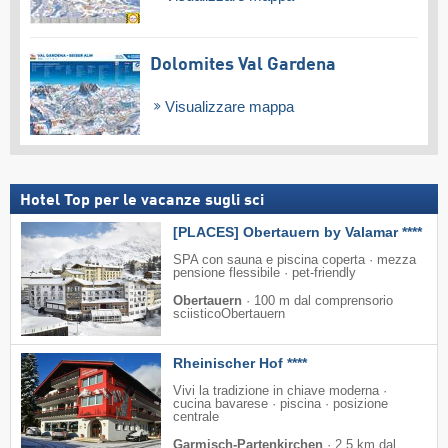
Dolomites Val Gardena
Visualizzare mappa
Hotel Top per le vacanze sugli sci
[PLACES] Obertauern by Valamar ****
SPA con sauna e piscina coperta · mezza
pensione flessibile · pet-friendly
Obertauern
·
100 m dal comprensorio
sciisticoObertauern
Rheinischer Hof ****
Vivi la tradizione in chiave moderna ·
cucina bavarese · piscina · posizione
centrale
Garmisch-Partenkirchen
·
2,5 km dal