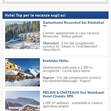
Hotel Top per le vacanze sugli sci
Gartenhotel Rosenhof bei Kitzbühel
***
Camere, appartamenti & case vacanza ·
Benessere · Skibus gratuito
Oberndorf
·
2 km dal comprensorio
sciistico St. Johann in Tirol/​Oberndorf -
Harschbichl
Krefelder Hütte
Direttamente sulle piste a 2.300 m ·
accogliente · cucina tipica alpina
Kaprun
·
0 m dal comprensorio sciistico
Kitzsteinhorn/​Maiskogel - Kaprun
RELAIS & CHÂTEAUX Gut Steinbach
Hotel Chalets SPA
2.000 m² wellness · sostenibile & creativo ·
agricoltura propria