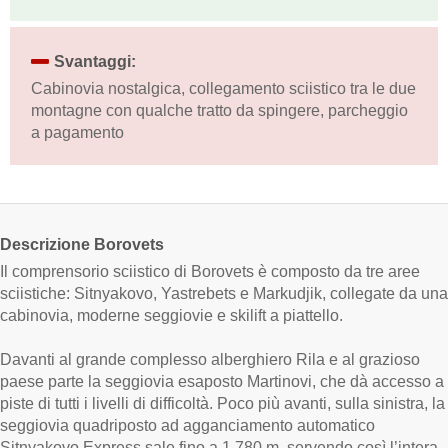
Svantaggi:
Cabinovia nostalgica, collegamento sciistico tra le due
montagne con qualche tratto da spingere, parcheggio
a pagamento
Descrizione Borovets
Il comprensorio sciistico di Borovets è composto da tre aree
sciistiche: Sitnyakovo, Yastrebets e Markudjik, collegate da una
cabinovia, moderne seggiovie e skilift a piattello.
Davanti al grande complesso alberghiero Rila e al grazioso
paese parte la seggiovia esaposto Martinovi, che dà accesso a
piste di tutti i livelli di difficoltà. Poco più avanti, sulla sinistra, la
seggiovia quadriposto ad agganciamento automatico
Sitnyakovo Express sale fino a 1.780 m, servendo così l’intera