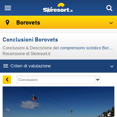
skiresort
Borovets
Conclusioni Borovets
Conclusioni & Descrizione del
comprensorio sciistico Borovets
Recensione di Skiresort.it
Criteri di valutazione