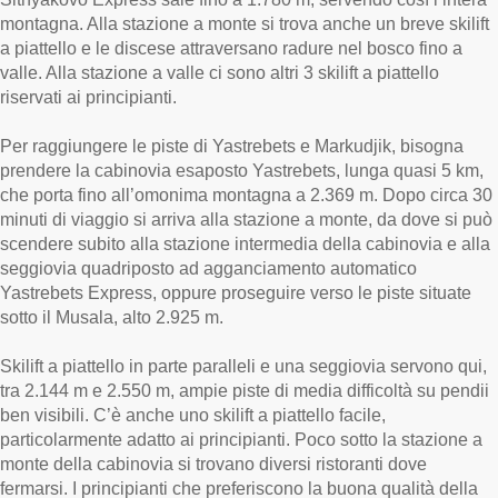
montagna. Alla stazione a monte si trova anche un breve skilift
a piattello e le discese attraversano radure nel bosco fino a
valle. Alla stazione a valle ci sono altri 3 skilift a piattello
riservati ai principianti.
Per raggiungere le piste di Yastrebets e Markudjik, bisogna
prendere la cabinovia esaposto Yastrebets, lunga quasi 5 km,
che porta fino all’omonima montagna a 2.369 m. Dopo circa 30
minuti di viaggio si arriva alla stazione a monte, da dove si può
scendere subito alla stazione intermedia della cabinovia e alla
seggiovia quadriposto ad agganciamento automatico
Yastrebets Express, oppure proseguire verso le piste situate
sotto il Musala, alto 2.925 m.
Skilift a piattello in parte paralleli e una seggiovia servono qui,
tra 2.144 m e 2.550 m, ampie piste di media difficoltà su pendii
ben visibili. C’è anche uno skilift a piattello facile,
particolarmente adatto ai principianti. Poco sotto la stazione a
monte della cabinovia si trovano diversi ristoranti dove
fermarsi. I principianti che preferiscono la buona qualità della