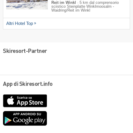
Reit im Winkl
·
5 km dal comprensorio
sciistico Steinplatte Winklmoosalm -
Waidring/​Reit im Winkl
Altri Hotel Top
Skiresort-Partner
App di Skiresort.info
App
Store
Google
play