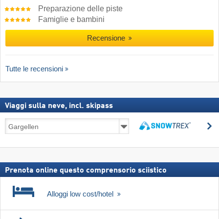
Preparazione delle piste
Famiglie e bambini
Recensione
Tutte le recensioni
Viaggi sulla neve, incl. skipass
Viaggi
C
sulla
Cerca
neve,
incl.
skipass
Prenota online questo comprensorio sciistico
Alloggi low cost/hotel