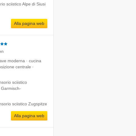
o sciistico Alpe di Siusi
Alla pagina web
en
chiave moderna · cucina
sizione centrale ·
orio sciistico
- Garmisch-
sorio sciistico Zugspitze
Alla pagina web