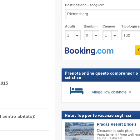
Destinazione - scegliere
Adulti
Bambini
Camere
Tipologia st
Prenota online questo comprensorio
sciistico
2015
Alloggi low cost/hotel
Hotel Top per le vacanze sugli sci
 centro abitato):
Pradas Resort Brigels
Direttamente sulle piste ·
Appartamenti · Area wellnes
sauna · Kidsclub