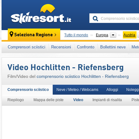
skiresort
Continenti
Seleziona Regione
Tutto il mondo
Europa
Austria
Questo comprensorio sciistico è presente an
Comprensori sciistici
Recensioni
Confronto
Bollettini neve
Met
Austria Occidentale
,
Alpi Austriache
,
Alpi Ori
Video Hochlitten - Riefensberg
Film/Video del
comprensorio sciistico Hochlitten - Riefensberg
Comprensorio sciistico
Neve / Meteo / Webcams
Alloggi
Nolegg
Riepilogo
Mappa delle piste
Video
Impianti di risalita
Pist