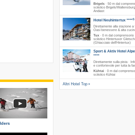
Brigels
·
50 m dal comprens
sciistico Brigels/​Waltensburg/
Andiast
S
Hotel Neuhintertux ****
Direttamente alla stazione a 
Oasi benessere & alta cucin
Tux
·
0 m dal comprensorio
sciistico Hintertuxer Gletsch
(Ghiacciaio dell'Hintertux)
Sport & Aktiv Hotel Alp
****
Direttamente sulla pista · In
e confortevole per tutta la fa
Kühtai
·
0 m dal comprenso
sciistico Kühtai
Altri Hotel Top
lders