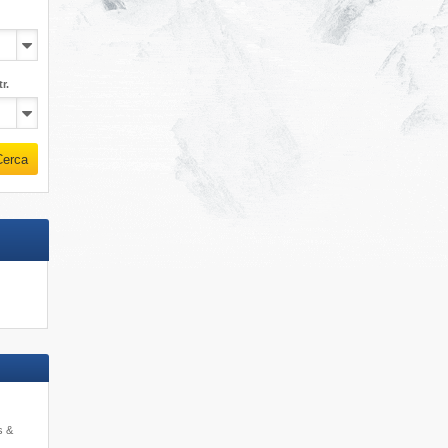
r.
Cerca
s &