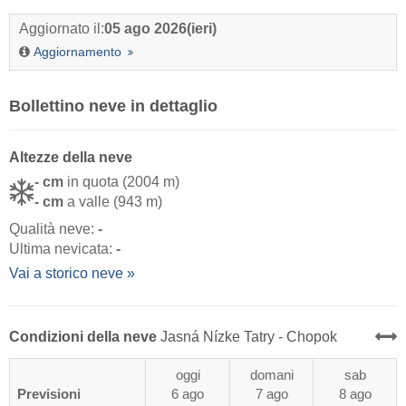
Aggiornato il:
05 ago 2026
(ieri)
Aggiornamento
Bollettino neve in dettaglio
Altezze della neve
- cm
in quota (2004 m)
- cm
a valle (943 m)
Qualità neve:
-
Ultima nevicata:
-
Vai a storico neve »
Condizioni della neve
Jasná Nízke Tatry - Chopok
oggi
domani
sab
Previsioni
6 ago
7 ago
8 ago