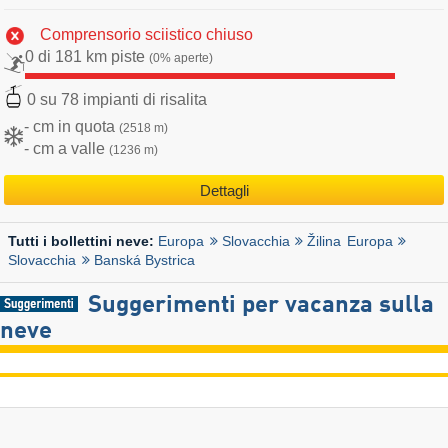
Comprensorio sciistico chiuso
0 di 181 km piste
(0% aperte)
0 su 78 impianti di risalita
- cm in quota
(2518 m)
- cm a valle
(1236 m)
Dettagli
Europa
Slovacchia
Žilina
Europa
Tutti i bollettini neve:
Slovacchia
Banská Bystrica
Suggerimenti per vacanza sulla
neve