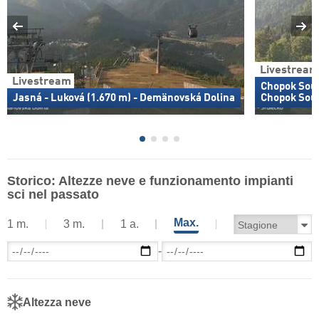
Livestream
Livestream
Chopok Sout
Jasná - Luková (1.670 m) - Demänovská Dolina
Chopok Sou
Storico: Altezze neve e funzionamento impianti
sci nel passato
Max.
1 m.
3 m.
1 a.
-
Altezza neve