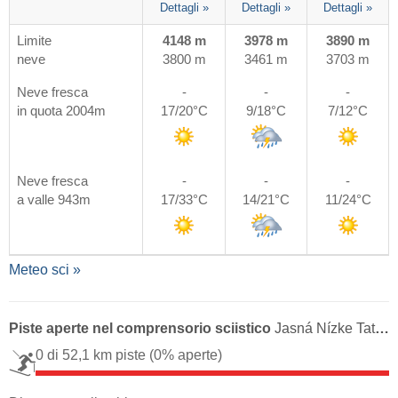
Dettagli »
Dettagli »
Dettagli »
Limite
4148 m
3978 m
3890 m
neve
3800 m
3461 m
3703 m
Neve fresca
-
-
-
in quota 2004m
17/20°C
9/18°C
7/12°C
Neve fresca
-
-
-
a valle 943m
17/33°C
14/21°C
11/24°C
Meteo sci »
Piste aperte nel comprensorio sciistico
Jasná Nízke Tatry - Chopok
0 di 52,1 km piste
(0% aperte)