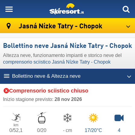
skiresort
Jasná Nízke Tatry - Chopok
Bollettino neve Jasná Nízke Tatry - Chopok
Altezza neve, funzionamento impianti e storico neve del
comprensorio sciistico Jasná Nízke Tatry - Chopok
Bollettino neve & Altezza neve
Comprensorio sciistico chiuso
Inizio stagione previsto:
28 nov 2026
km
0/52,1
0/20
- cm
17/20°C
4