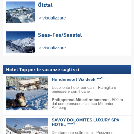
Ötztal
visualizzare
Saas-Fee/​Saastal
visualizzare
Hotel Top per le vacanze sugli sci
S
Hunderesort Waldeck ***
Eccellente hotel per cani · Famiglia e
benessere con il cane
Philippsreut-Mitterfirmiansreut
·
500 m
dal comprensorio sciistico Mitterdorf -
Almberg
SAVOY DOLOMITES LUXURY SPA
S
HOTEL ****
Direttamente sulle piste · Posizione