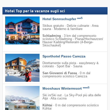
Hotel Top per le vacanze sugli sci
S
Hotel Sonnschupfer ***
Skibus gratuito · Delizie culinarie · Area
sauna · Moderno & familiare
Schladming
·
3 km dal comprensorio
sciistico Schladming - Planai/​Hochwurzen/​
Hauser Kaibling/​Reiteralm (4-Berge-
Skischaukel)
Sporthotel Passo Carezza
Direttamente sulla pista · easybreezy &
colorato · Sport Bar · Sauna
San Giovanni di Fassa
·
0 m dal
comprensorio sciistico Carezza
S
Mooshaus Winterresort ****
Ski in/Ski out · La Sky-Pool più alta delle
Alpi · Alta cucina
Kühtai
·
0 m dal comprensorio sciistico
Kühtai