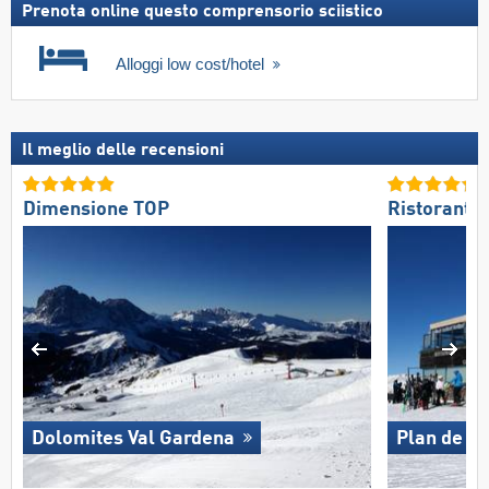
Prenota online questo comprensorio sciistico
Alloggi low cost/hotel
Il meglio delle recensioni
Dimensione TOP
Ristoranti/
Dolomites Val Gardena
Plan de C