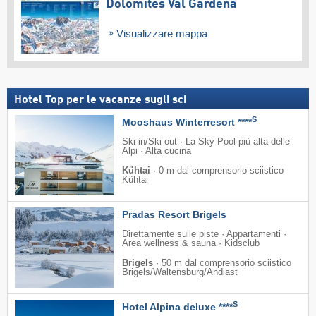
Dolomites Val Gardena
Visualizzare mappa
Hotel Top per le vacanze sugli sci
S
Mooshaus Winterresort ****
Ski in/Ski out · La Sky-Pool più alta delle
Alpi · Alta cucina
Kühtai
·
0 m dal comprensorio sciistico
Kühtai
Pradas Resort Brigels
Direttamente sulle piste · Appartamenti ·
Area wellness & sauna · Kidsclub
Brigels
·
50 m dal comprensorio sciistico
Brigels/​Waltensburg/​Andiast
S
Hotel Alpina deluxe ****