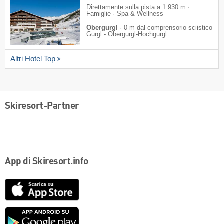
Direttamente sulla pista a 1.930 m ·
Famiglie · Spa & Wellness
Obergurgl
·
0 m dal comprensorio sciistico
Gurgl - Obergurgl-Hochgurgl
Altri Hotel Top
Skiresort-Partner
App di Skiresort.info
App
Store
Google
play