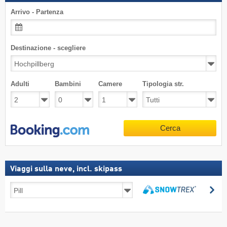
Arrivo - Partenza
Destinazione - scegliere
Adulti
Bambini
Camere
Tipologia str.
Cerca
Viaggi sulla neve, incl. skipass
Viaggi
Ce
sulla
Cerca
neve,
incl.
skipass