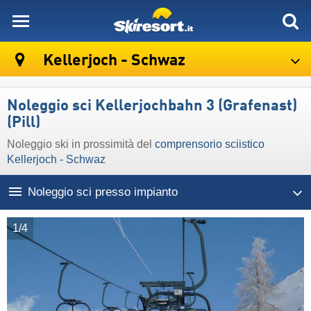
skiresort
Kellerjoch - Schwaz
Noleggio sci Kellerjochbahn 3 (Grafenast)
(Pill)
Noleggio ski in prossimità del
comprensorio sciistico
Kellerjoch - Schwaz
Noleggio sci presso impianto
1/4