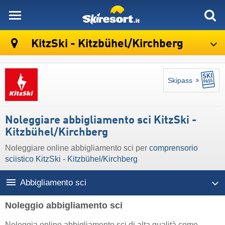
skiresort
KitzSki - Kitzbühel/​Kirchberg
Skipass
Noleggiare abbigliamento sci KitzSki -
Kitzbühel/​Kirchberg
Noleggiare online abbigliamento sci per
comprensorio
sciistico KitzSki - Kitzbühel/​Kirchberg
Abbigliamento sci
Noleggio abbigliamento sci
Noleggia online abbigliamento sci di alta qualità come