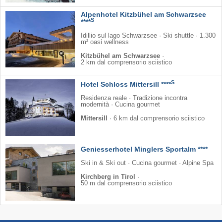
Alpenhotel Kitzbühel am Schwarzsee
S
****
Idillio sul lago Schwarzsee · Ski shuttle · 1.300
m² oasi wellness
Kitzbühel am Schwarzsee
·
2 km dal comprensorio sciistico
S
Hotel Schloss Mittersill ****
Residenza reale · Tradizione incontra
modernità · Cucina gourmet
Mittersill
·
6 km dal comprensorio sciistico
Geniesserhotel Minglers Sportalm ****
Ski in & Ski out · Cucina gourmet · Alpine Spa
Kirchberg in Tirol
·
50 m dal comprensorio sciistico