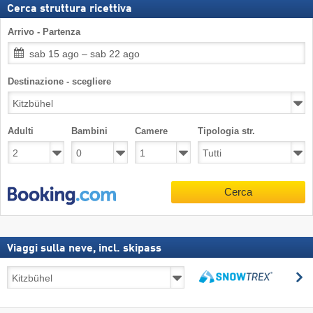
Cerca struttura ricettiva
Arrivo - Partenza
sab 15 ago – sab 22 ago
Destinazione - scegliere
Adulti
Bambini
Camere
Tipologia str.
Cerca
Viaggi sulla neve, incl. skipass
Viaggi
C
sulla
Cerca
neve,
incl.