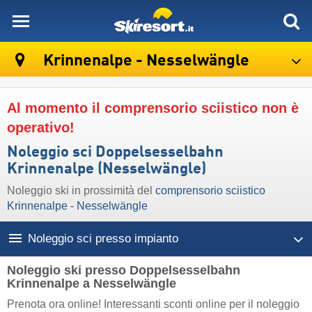
skiresort
Krinnenalpe - Nesselwängle
Al momento il comprensorio sciistico non è
operativo!
Noleggio sci Doppelsesselbahn
Krinnenalpe (Nesselwängle)
Noleggio ski in prossimità del
comprensorio sciistico
Krinnenalpe - Nesselwängle
Noleggio sci presso impianto
Noleggio ski presso Doppelsesselbahn
Krinnenalpe a Nesselwängle
Prenota ora online! Interessanti sconti online per il noleggio