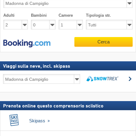
Adulti
Bambini
Camere
Tipologia str.
Cerca
Viaggi sulla neve, incl. skipass
Viaggi
C
sulla
Cerca
neve,
incl.
skipass
Prenota online questo comprensorio sciistico
Skipass