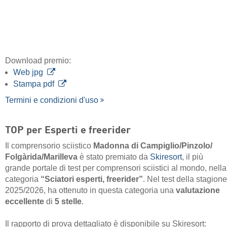
Download premio:
Web jpg
Stampa pdf
Termini e condizioni d'uso
TOP per Esperti e freerider
Il comprensorio sciistico
Madonna di Campiglio/​Pinzolo/​
Folgàrida/​Marilleva
è stato premiato da
Skiresort
, il più
grande portale di test per comprensori sciistici al mondo, nella
categoria
“Sciatori esperti, freerider”
. Nel test della stagione
2025/2026, ha ottenuto in questa categoria una
valutazione
eccellente
di
5 stelle
.
Il rapporto di prova dettagliato è disponibile su Skiresort:
Sciatori esperti, freerider Madonna di Campiglio/​Pinzolo/​
Folgàrida/​Marilleva