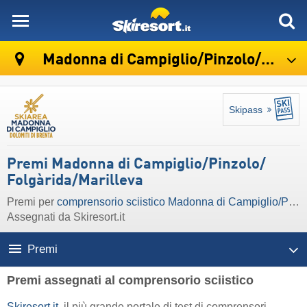
skiresort
Madonna di Campiglio/​Pinzolo/​Folgàrida/​Marilleva
Skipass
Premi Madonna di Campiglio/​Pinzolo/​
Folgàrida/​Marilleva
Premi per
comprensorio sciistico Madonna di Campiglio/​Pinzolo/​Folgàrida/​Marilleva
Assegnati da Skiresort.it
Premi
Premi assegnati al comprensorio sciistico
Skiresort.it
, il più grande portale di test di comprensori