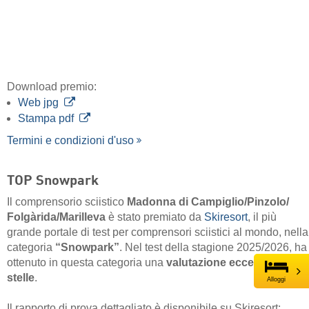
TOP Snowpark
Il comprensorio sciistico
Madonna di Campiglio/​Pinzolo/​
Folgàrida/​Marilleva
è stato premiato da
Skiresort
, il più
grande portale di test per comprensori sciistici al mondo, nella
categoria
“Snowpark”
. Nel test della stagione 2025/2026, ha
ottenuto in questa categoria una
valutazione eccellente
di
5
stelle
.
Il rapporto di prova dettagliato è disponibile su Skiresort:
Snowpark Madonna di Campiglio/​Pinzolo/​Folgàrida/​
Marilleva
Alloggi