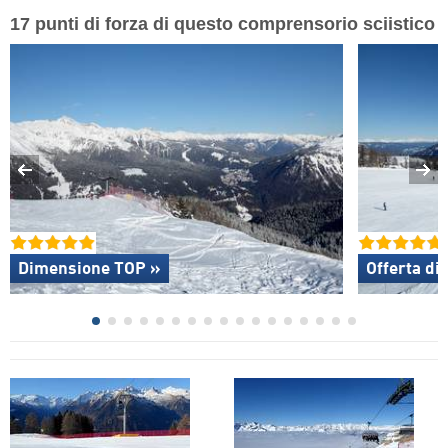
17 punti di forza di questo comprensorio sciistico
Dimensione TOP »
Offerta di