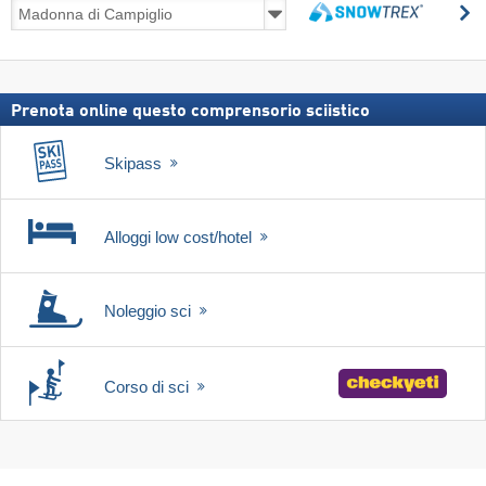
Viaggi
C
sulla
Cerca
neve,
incl.
skipass
Prenota online questo comprensorio sciistico
Skipass
Alloggi low cost/hotel
Noleggio sci
Corso di sci