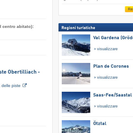
Re
 centro abitato):
Regioni turistiche
Val Gardena (Gröd
visualizzare
Plan de Corones
te Obertilliach -
visualizzare
delle piste
Saas-Fee/​Saastal
visualizzare
Ötztal