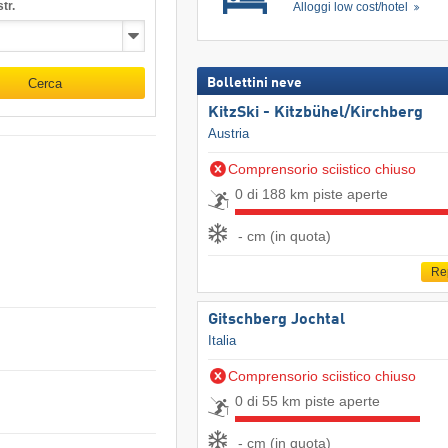
tr.
Alloggi low cost/hotel
Cerca
Bollettini neve
KitzSki - Kitzbühel/​Kirchberg
Austria
Comprensorio sciistico chiuso
0 di 188 km piste aperte
- cm (in quota)
Re
Gitschberg Jochtal
Italia
Comprensorio sciistico chiuso
0 di 55 km piste aperte
- cm (in quota)