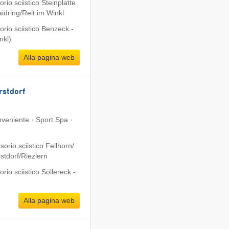
io sciistico Steinplatte
dring/​Reit im Winkl
rio sciistico Benzeck -
nkl)
Alla pagina web
rstdorf
veniente · Sport Spa ·
rio sciistico Fellhorn/​
tdorf/​Riezlern
io sciistico Söllereck -
Alla pagina web