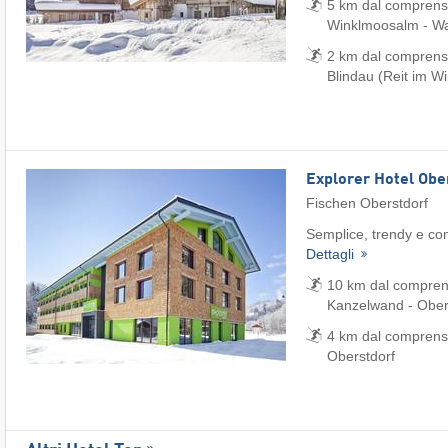
5 km dal comprensor
Winklmoosalm - Wai
2 km dal comprenso
Blindau (Reit im Wi
Explorer Hotel Obe
Fischen Oberstdorf
Semplice, trendy e con
Dettagli
10 km dal comprenso
Kanzelwand - Obers
4 km dal comprensor
Oberstdorf