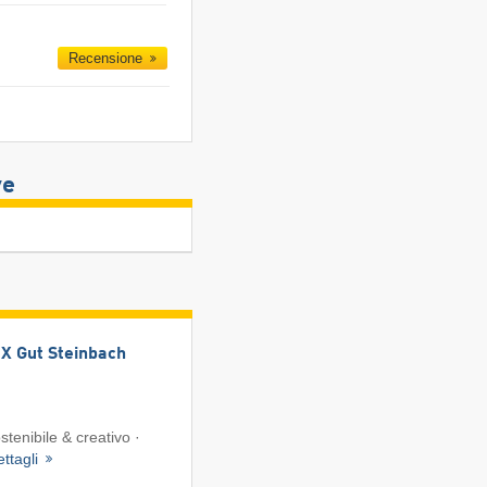
Recensione
ve
 Gut Steinbach
tenibile & creativo ·
ttagli