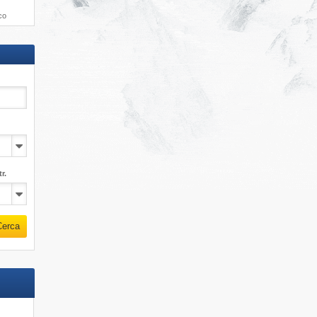
co
r.
Cerca