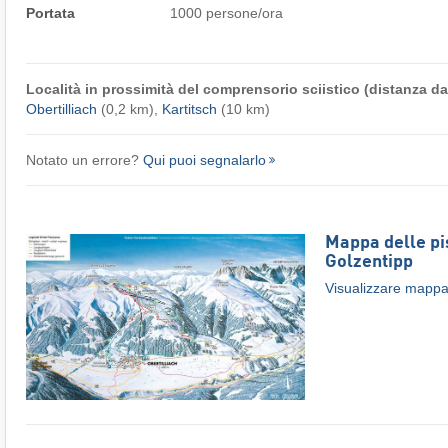
Portata
1000 persone/ora
Località in prossimità del comprensorio sciistico (distanza dal
Obertilliach
(0,2 km),
Kartitsch
(10 km)
Notato un errore?
Qui puoi segnalarlo
Mappa delle pis
Golzentipp
Visualizzare mappa 