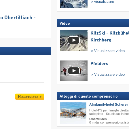
visualizzare
co Obertilliach -
Video
KitzSki - Kitzbühel
Kirchberg
Visualizzare video
Pfelders
Visualizzare video
Alloggi di questo comprensorio
Recensione
Almfamilyhotel Scherer 
Hotel 4*S per famiglie dirett
sulle piste · Scuola sci in hot
Obertilliach
·
0 m dal comprensorio sciisti