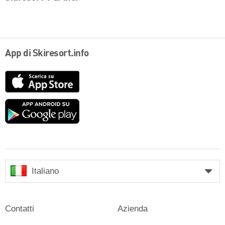
App di Skiresort.info
App
Store
Google
play
Italiano
Contatti
Azienda