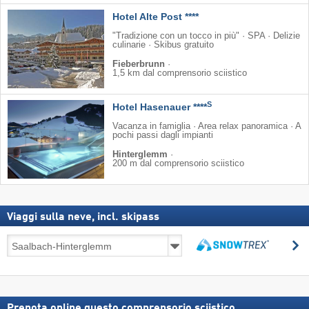
Hotel Alte Post ****
"Tradizione con un tocco in più" · SPA · Delizie
culinarie · Skibus gratuito
Fieberbrunn
·
1,5 km dal comprensorio sciistico
S
Hotel Hasenauer ****
Vacanza in famiglia · Area relax panoramica · A
pochi passi dagli impianti
Hinterglemm
·
200 m dal comprensorio sciistico
Viaggi sulla neve, incl. skipass
Viaggi
C
sulla
Cerca
neve,
incl.
skipass
Prenota online questo comprensorio sciistico