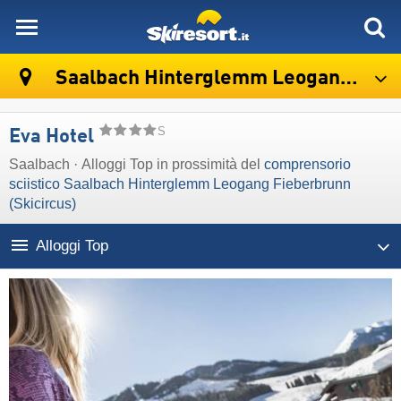
skiresort
Saalbach Hinterglemm Leogang Fieberbrunn (Skicircus)
S
Eva Hotel
Saalbach · Alloggi Top in prossimità del
comprensorio
sciistico Saalbach Hinterglemm Leogang Fieberbrunn
(Skicircus)
Alloggi Top