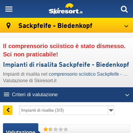
skiresort
Sackpfeife - Biedenkopf
Il comprensorio sciistico è stato dismesso.
Sci non praticabile!
Impianti di risalita Sackpfeife - Biedenkopf
Impianti di risalita nel
comprensorio sciistico Sackpfeife - Biedenkopf
Valutazione di Skiresort.it
Criteri di valutazione
Valutazione