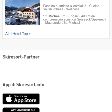
Fascino austriaco & cordialità · Cucina
salisburghese · Wellness
St. Michael im Lungau
·
400 m dal
comprensorio sciistico Grosseck/​Speiereck
- Mauterndorf/​St. Michael
Altri Hotel Top
Skiresort-Partner
App di Skiresort.info
App
Store
Google