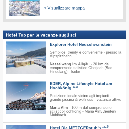
Visualizzare mappa
Hotel Top per le vacanze sugli sci
Explorer Hotel Neuschwanstein
Semplice, trendy e conveniente · presso la
Alpspitzbahn
Nesselwang im Allgäu
·
20 km dal
comprensorio sciistico Oberjoch (Bad
Hindelang) - Iseler
EDER, Alpine Lifestyle Hotel am
Hochkönig ****
Posizione ideale vicino agli impianti ·
grande piscina & wellness · vacanze attive
Maria Alm
·
100 m dal comprensorio
sciisticoHochkönig - Maria Alm/​Dienten/​
Mühlbach
S
Hotel Die METZGERstub'n ***