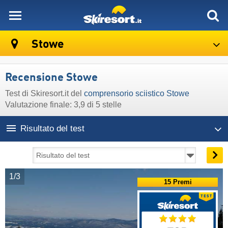
skiresort
Stowe
Recensione Stowe
Test di Skiresort.it del
comprensorio sciistico Stowe
Valutazione finale: 3,9 di 5 stelle
Risultato del test
1/3
15 Premi