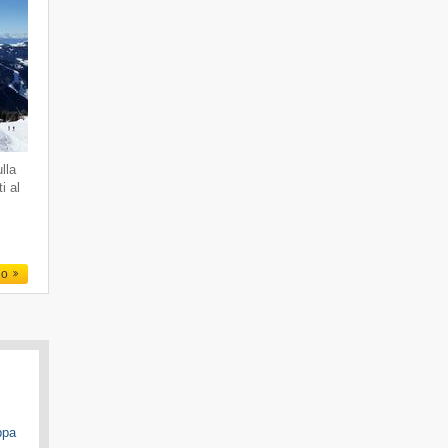
lla
i al
.
io
ppa