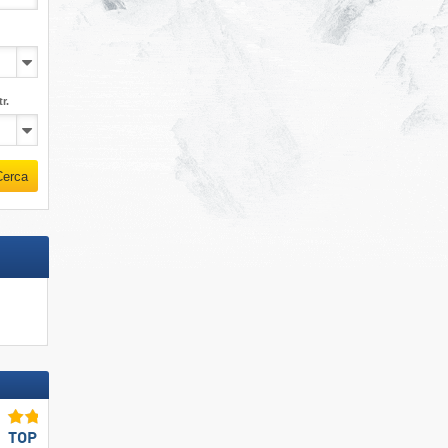
r.
Cerca
TOP per famiglie e bambini
Ristoranti/baite TOP