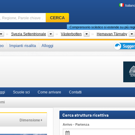
Italian
Comprensorio
CERCA
sciistico,
Comprensorio sciistico si estende su più regi
Regione,
Parole
Paesi
Zone
Province
Svezia Settentrionale
Västerbotten
Hemavan Tärnaby
chiave
che in:
Monti Scandinavi
,
Scandinavia
,
Europa Settentrionale
,
Unione Europea
eo
Impianti risalita
Alloggi
…
Suggeriment
per
vacanza
sciistica
oggi
Scuole sci
Come arrivare
Contatti
emi
Cerca struttura ricettiva
Dimensione
Arrivo - Partenza