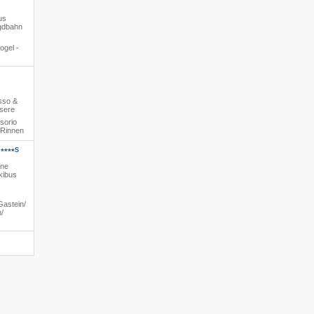
us
agdbahn
ogel -
usso &
ssere
sorio
/​Rinnen
S
****
ine
kibus
astein/​
/​