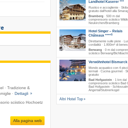
Landhotel Kaserer ***
Rustico e accogliente · Skib
gratuito dall’hotel alla Smar
Bramberg
·
500 m dal
comprensorio sciistico Wildk
Neukirchen/​Bramberg
ve
Hotel Singer – Relais
S
Châteaux ****
Direttamente sulle piste · L
cordialità · 1.800m² di bene
Berwang
·
0 m dal compren
sciistico Berwang/​Bichlbach
Verwöhnhotel Bismarck 
Mondo acquatico con 4 pisc
termali · Cucina gourmet · S
gratuito
Bad Hofgastein
·
1 km dal
comprensorio sciistico Bad G
Bad Hofgastein - Schlossalm
tel · Tradizione &
Angertal/​Stubnerkogel
amiglie ·
Dettagli
Altri Hotel Top
orio sciistico Hochoetz
Alla pagina web