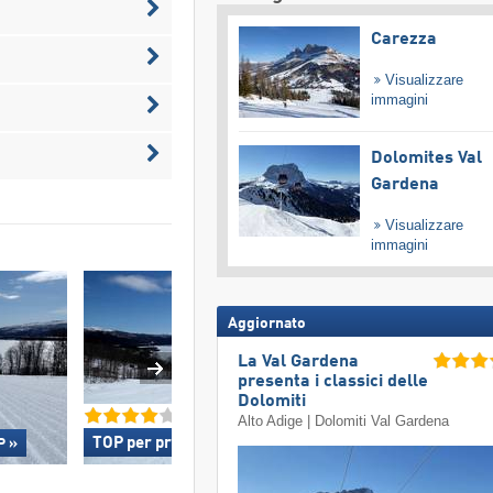
Carezza
Visualizzare
immagini
Dolomites Val
Gardena
Visualizzare
immagini
Aggiornato
La Val Gardena
presenta i classici delle
Dolomiti
Alto Adige | Dolomiti Val Gardena
TOP per principianti »
Accesso/parcheg
P »