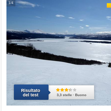
1/4
Risultato
del test
3,3 stelle · Buono