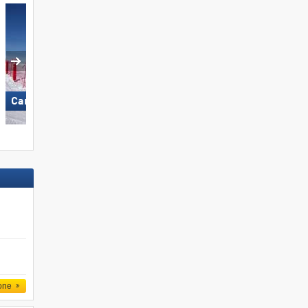
Carezza
Plan de Corones
one