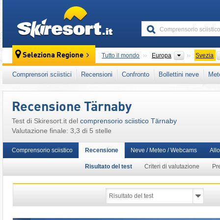
skiresort
Continenti
Seleziona Regione
Tutto il mondo
Europa
Svezia
Questo comprensorio sciistico è presente an
Comprensori sciistici
Recensioni
Confronto
Bollettini neve
Met
Recensione Tärnaby
Test di Skiresort.it del
comprensorio sciistico Tärnaby
Valutazione finale: 3,3 di 5 stelle
Comprensorio sciistico
Recensione
Neve / Meteo / Webcams
All
Risultato del test
Criteri di valutazione
Pr