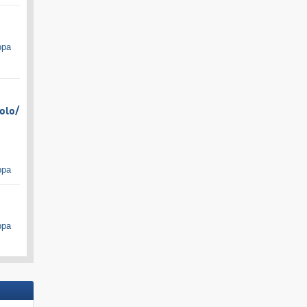
ppa
olo/​
ppa
ppa