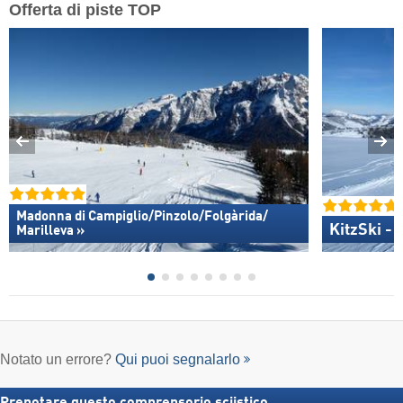
Offerta di piste TOP
Madonna di Campiglio/​Pinzolo/​Folgàrida/​
KitzSki - 
Marilleva »
Notato un errore?
Qui puoi segnalarlo
Prenotare questo comprensorio sciistico