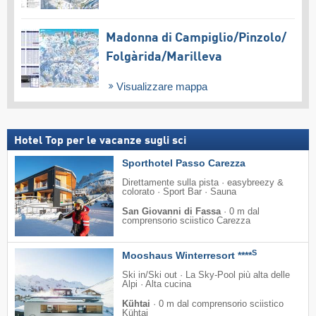
Madonna di Campiglio/​Pinzolo/​
Folgàrida/​Marilleva
Visualizzare mappa
Hotel Top per le vacanze sugli sci
Sporthotel Passo Carezza
Direttamente sulla pista · easybreezy &
colorato · Sport Bar · Sauna
San Giovanni di Fassa
·
0 m dal
comprensorio sciistico Carezza
S
Mooshaus Winterresort ****
Ski in/Ski out · La Sky-Pool più alta delle
Alpi · Alta cucina
Kühtai
·
0 m dal comprensorio sciistico
Kühtai