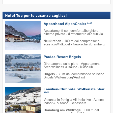
Hotel Top per le vacanze sugli sci
Apparthotel AlpenChalet ****
Appartamenti con comfort alberghiero ·
cinema privato · direttamente alla funivia
Neukirchen
·
100 m dal comprensorio
sciisticoWildkogel - Neukirchen/​Bramberg
Pradas Resort Brigels
Direttamente sulle piste · Appartamenti ·
Area wellness & sauna · Kidsclub
Brigels
·
50 m dal comprensorio sciistico
Brigels/​Waltensburg/​Andiast
Familien-Clubhotel Wolkensteinbär
S
***
Vacanza in famiglia All Inclusive · Azione
indoor & outdoor · Benessere
Bramberg am Wildkogel
·
600 m dal