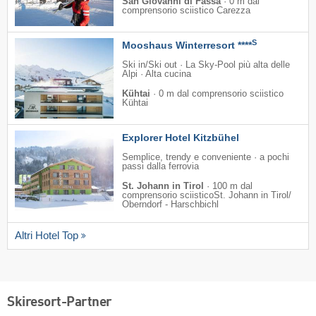
San Giovanni di Fassa
·
0 m dal
comprensorio sciistico Carezza
S
Mooshaus Winterresort ****
Ski in/Ski out · La Sky-Pool più alta delle
Alpi · Alta cucina
Kühtai
·
0 m dal comprensorio sciistico
Kühtai
Explorer Hotel Kitzbühel
Semplice, trendy e conveniente · a pochi
passi dalla ferrovia
St. Johann in Tirol
·
100 m dal
comprensorio sciisticoSt. Johann in Tirol/​
Oberndorf - Harschbichl
Altri Hotel Top
Skiresort-Partner