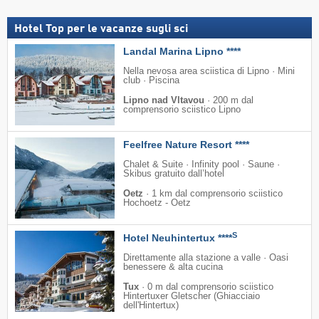
Hotel Top per le vacanze sugli sci
Landal Marina Lipno ****
Nella nevosa area sciistica di Lipno · Mini
club · Piscina
Lipno nad Vltavou
·
200 m dal
comprensorio sciistico Lipno
Feelfree Nature Resort ****
Chalet & Suite · Infinity pool · Saune ·
Skibus gratuito dall’hotel
Oetz
·
1 km dal comprensorio sciistico
Hochoetz - Oetz
S
Hotel Neuhintertux ****
Direttamente alla stazione a valle · Oasi
benessere & alta cucina
Tux
·
0 m dal comprensorio sciistico
Hintertuxer Gletscher (Ghiacciaio
dell'Hintertux)