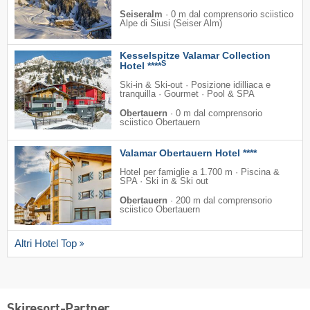
Seiseralm
·
0 m dal comprensorio sciistico
Alpe di Siusi (Seiser Alm)
Kesselspitze Valamar Collection
S
Hotel ****
Ski-in & Ski-out · Posizione idilliaca e
tranquilla · Gourmet · Pool & SPA
Obertauern
·
0 m dal comprensorio
sciistico Obertauern
Valamar Obertauern Hotel ****
Hotel per famiglie a 1.700 m · Piscina &
SPA · Ski in & Ski out
Obertauern
·
200 m dal comprensorio
sciistico Obertauern
Altri Hotel Top
Skiresort-Partner