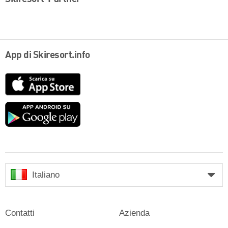
App di Skiresort.info
App
Store
Google
play
Italiano
Contatti
Azienda