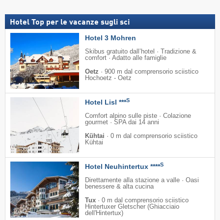
Hotel Top per le vacanze sugli sci
Hotel 3 Mohren
Skibus gratuito dall’hotel · Tradizione &
comfort · Adatto alle famiglie
Oetz
·
900 m dal comprensorio sciistico
Hochoetz - Oetz
S
Hotel Lisl ***
Comfort alpino sulle piste · Colazione
gourmet · SPA dai 14 anni
Kühtai
·
0 m dal comprensorio sciistico
Kühtai
S
Hotel Neuhintertux ****
Direttamente alla stazione a valle · Oasi
benessere & alta cucina
Tux
·
0 m dal comprensorio sciistico
Hintertuxer Gletscher (Ghiacciaio
dell'Hintertux)