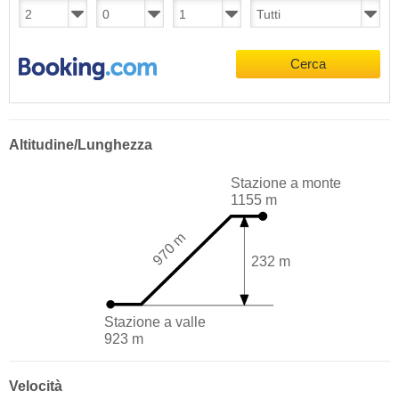
Cerca
Altitudine/Lunghezza
Stazione a monte
1155 m
970 m
232 m
Stazione a valle
923 m
Velocità