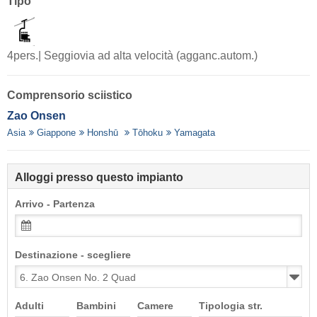
Tipo
4pers.| Seggiovia ad alta velocità (agganc.autom.)
Comprensorio sciistico
Zao Onsen
Asia
Giappone
Honshū
Tōhoku
Yamagata
Alloggi presso questo impianto
Arrivo - Partenza
Destinazione - scegliere
Adulti
Bambini
Camere
Tipologia str.