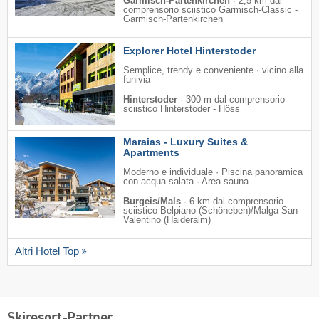
Garmisch-Partenkirchen
·
2,5 km dal
comprensorio sciistico Garmisch-Classic -
Garmisch-Partenkirchen
Explorer Hotel Hinterstoder
Semplice, trendy e conveniente · vicino alla
funivia
Hinterstoder
·
300 m dal comprensorio
sciistico Hinterstoder - Höss
Maraias - Luxury Suites &
Apartments
Moderno e individuale · Piscina panoramica
con acqua salata · Area sauna
Burgeis/Mals
·
6 km dal comprensorio
sciistico Belpiano (Schöneben)/​Malga San
Valentino (Haideralm)
Altri Hotel Top
Skiresort-Partner