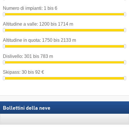
Numero di impianti:
1
bis
6
Altitudine a valle:
1200
bis
1714
m
Altitudine in quota:
1750
bis
2133
m
Dislivello:
301
bis
783
m
Skipass:
30
bis
92
€
Bollettini della neve