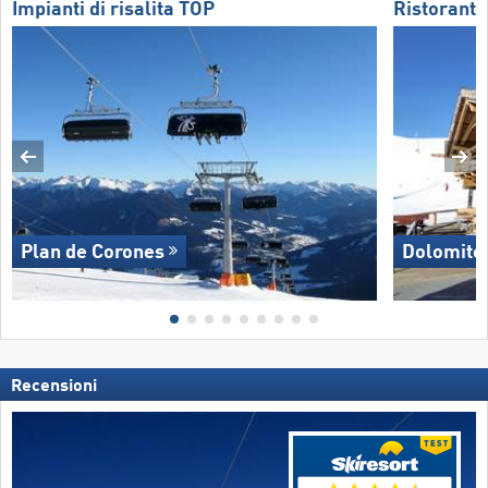
Impianti di risalita TOP
Ristoranti
Plan de Corones
Dolomite
Recensioni