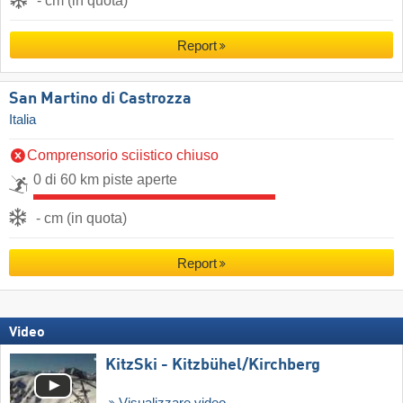
- cm (in quota)
Report
San Martino di Castrozza
Italia
Comprensorio sciistico chiuso
0 di 60 km piste aperte
- cm (in quota)
Report
Video
KitzSki - Kitzbühel/​Kirchberg
Visualizzare video