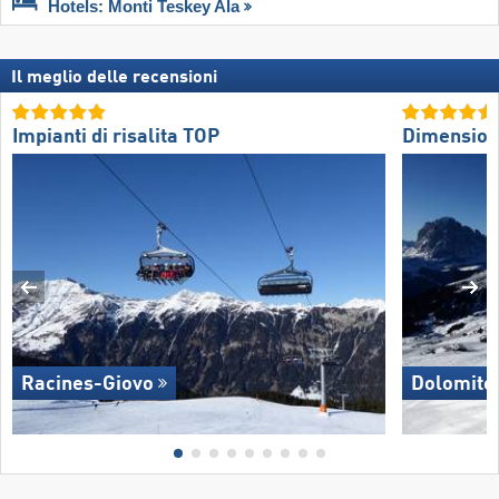
Hotels: Monti Teskey Ala
Il meglio delle recensioni
Impianti di risalita TOP
Dimension
Racines-Giovo
Dolomite