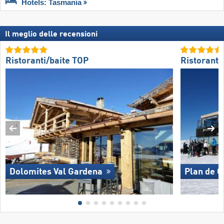
Hotels: Tasmania
Il meglio delle recensioni
Ristoranti/baite TOP
Ristoranti
Dolomites Val Gardena
Plan de 