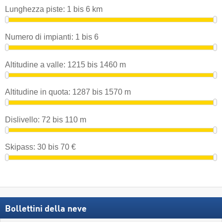
Lunghezza piste:
1
bis
6
km
Numero di impianti:
1
bis
6
Altitudine a valle:
1215
bis
1460
m
Altitudine in quota:
1287
bis
1570
m
Dislivello:
72
bis
110
m
Skipass:
30
bis
70
€
Bollettini della neve