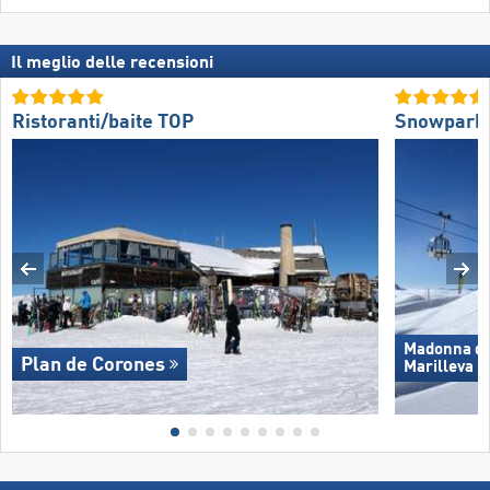
Il meglio delle recensioni
Ristoranti/baite TOP
Snowpark
Madonna di 
Plan de Corones
Marilleva