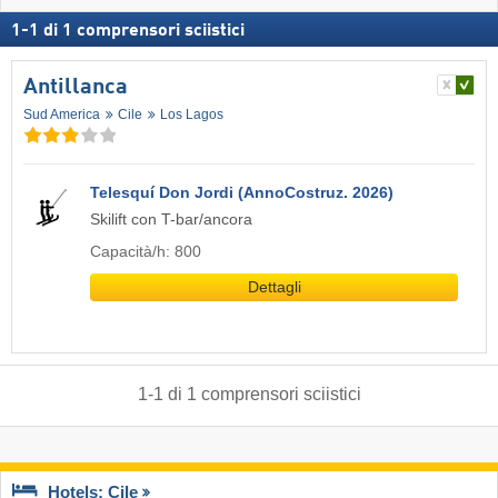
1
-
1
di
1
comprensori sciistici
Antillanca
Sud America
Cile
Los Lagos
Telesquí Don Jordi (AnnoCostruz. 2026)
Skilift con T-bar/ancora
Capacità/h: 800
Dettagli
1
-
1
di
1
comprensori sciistici
Hotels: Cile