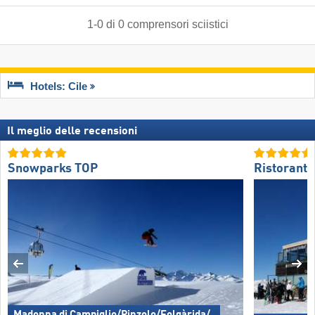
1
-
0
di
0
comprensori sciistici
Hotels: Cile
Il meglio delle recensioni
Snowparks TOP
Ristoranti