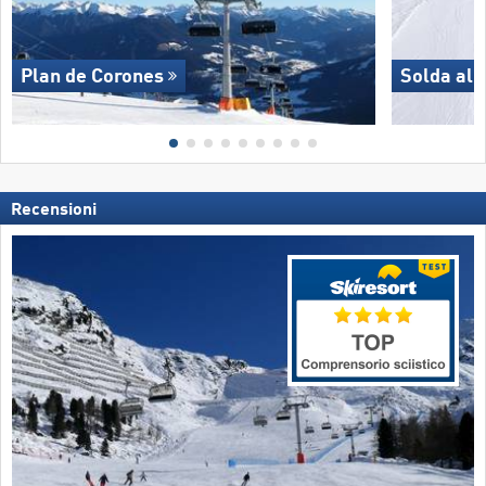
Plan de Corones
Solda all
Recensioni