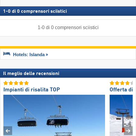
1
-
0
di
0
comprensori sciistici
1
-
0
di
0
comprensori sciistici
Hotels: Islanda
Il meglio delle recensioni
Impianti di risalita TOP
Offerta di 