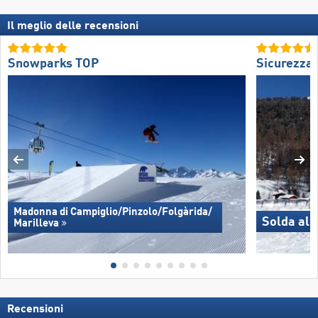
Il meglio delle recensioni
Snowparks TOP
Sicurezza
Madonna di Campiglio/​Pinzolo/​Folgàrida/​
Solda all
Marilleva
Recensioni