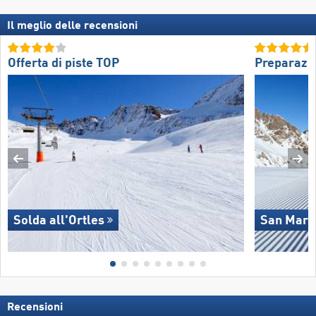
Il meglio delle recensioni
Offerta di piste TOP
Preparazio
Solda all'Ortles
San Marti
Recensioni