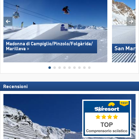
Madonna di Campiglio/​Pinzolo/​Folgàrida/​
San Marti
Marilleva
Recensioni