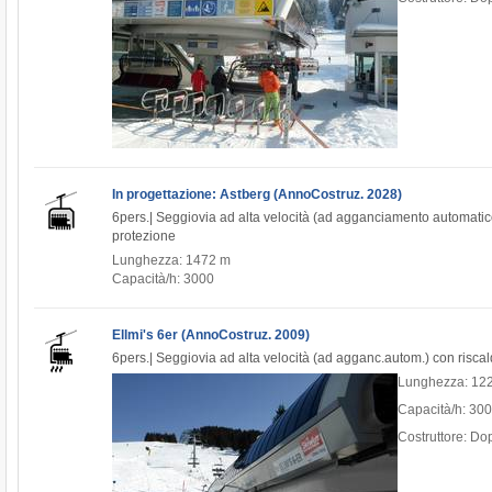
In progettazione: Astberg (AnnoCostruz. 2028)
6pers.| Seggiovia ad alta velocità (ad agganciamento automatic
protezione
Lunghezza: 1472 m
Capacità/h: 3000
Ellmi's 6er (AnnoCostruz. 2009)
6pers.| Seggiovia ad alta velocità (ad agganc.autom.) con risca
Lunghezza: 12
Capacità/h: 30
Costruttore: D