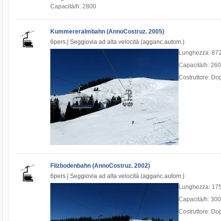
Capacità/h: 2800
Kummereralmbahn (AnnoCostruz. 2005)
6pers.| Seggiovia ad alta velocità (agganc.autom.)
Lunghezza: 87
Capacità/h: 26
Costruttore: D
Filzbodenbahn (AnnoCostruz. 2002)
6pers.| Seggiovia ad alta velocità (agganc.autom.)
Lunghezza: 17
Capacità/h: 30
Costruttore: D