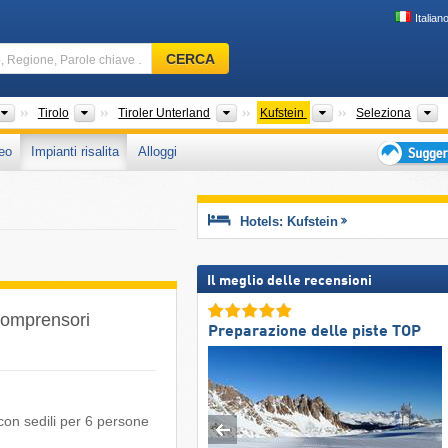
Italian
Comprensorio
CERCA
sciistico,
Regione,
Parole
Paesi
Stati federati (Bundesländer)
Grandi regioni
Distretti
R
Tirolo
Tiroler Unterland
Kufstein
Seleziona
chiave
eo
Impianti risalita
Alloggi
…
Suggeriment
per
vacanza
Hotels: Kufstein
sciistica
Il meglio delle recensioni
 comprensori
Preparazione delle piste TOP
on sedili per 6 persone