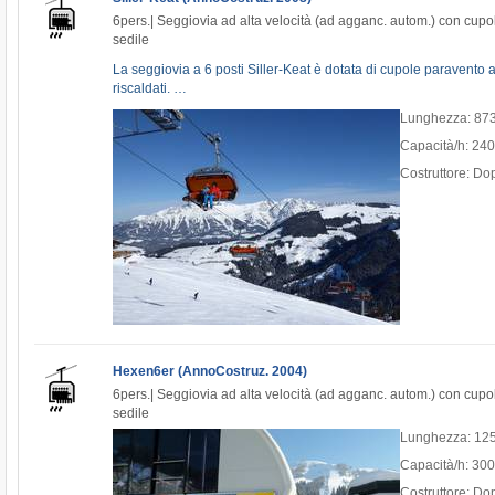
6pers.| Seggiovia ad alta velocità (ad agganc. autom.) con cupola
sedile
La seggiovia a 6 posti Siller-Keat è dotata di cupole paravento a
riscaldati. …
Lunghezza: 87
Capacità/h: 24
Costruttore: D
Hexen6er (AnnoCostruz. 2004)
6pers.| Seggiovia ad alta velocità (ad agganc. autom.) con cupola
sedile
Lunghezza: 12
Capacità/h: 30
Costruttore: D