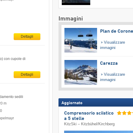
Immagini
Plan de Coron
Dettagli
Visualizzare
immagini
o) con cupole di
Carezza
Visualizzare
Dettagli
immagini
ldamento sedili
Aggiornato
20 m
00
Comprensorio sciistico
oppelmayr
a 5 stelle
KitzSki – Kitzbühel/​Kirchberg