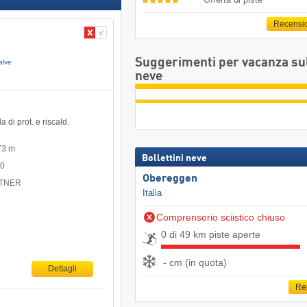
Recensi
Suggerimenti per vacanza su
alve
neve
 di prot. e riscald.
73 m
Bollettini neve
00
Obereggen
EITNER
Italia
Comprensorio sciistico chiuso
0 di 49 km piste aperte
- cm (in quota)
Dettagli
Re