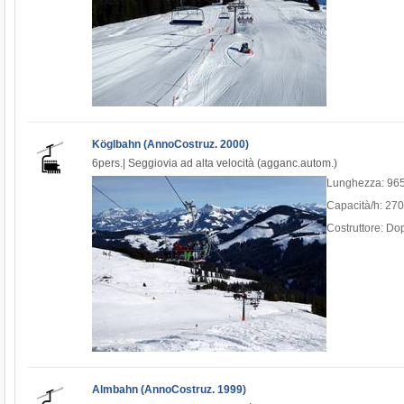
Köglbahn (AnnoCostruz. 2000)
6pers.| Seggiovia ad alta velocità (agganc.autom.)
Lunghezza: 96
Capacità/h: 27
Costruttore: D
Almbahn (AnnoCostruz. 1999)