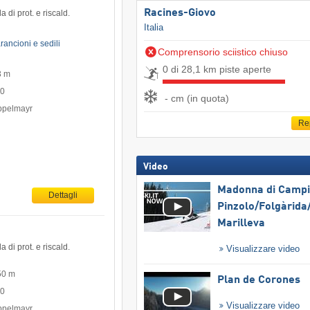
Racines-Giovo
 di prot. e riscald.
Italia
rancioni e sedili
Comprensorio sciistico chiuso
0 di 28,1 km piste aperte
3 m
00
- cm (in quota)
oppelmayr
Re
Video
Madonna di Campig
Dettagli
Pinzolo/​Folgàrida/
Marilleva
 di prot. e riscald.
Visualizzare video
50 m
Plan de Corones
00
Visualizzare video
oppelmayr