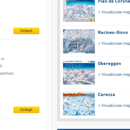
Plan de Coron
Visualizzare ma
Dettagli
Racines-Giovo
Visualizzare ma
5 m
Obereggen
00
oppelmayr
Visualizzare ma
Carezza
Visualizzare ma
Dettagli