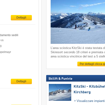
Dettagli
ldamento sedili
0 m
00
L’area sciistica KitzSki è stata testata 
oppelmayr
Skiresort secondo 18 criteri e premiata
area sciistica vincitrice del test a 5 stell
Per dettagli clicca 
Skilift & Funivie
Dettagli
KitzSki - Kitzbühel
Kirchberg
Visualizzare impiant