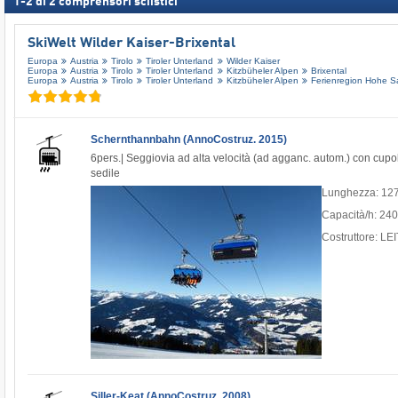
1
-
2
di
2
comprensori sciistici
SkiWelt Wilder Kaiser-Brixental
Europa
Austria
Tirolo
Tiroler Unterland
Wilder Kaiser
Europa
Austria
Tirolo
Tiroler Unterland
Kitzbüheler Alpen
Brixental
Europa
Austria
Tirolo
Tiroler Unterland
Kitzbüheler Alpen
Ferienregion Hohe S
Schernthannbahn (AnnoCostruz. 2015)
6pers.| Seggiovia ad alta velocità (ad agganc. autom.) con cupola
sedile
Lunghezza: 12
Capacità/h: 24
Costruttore: L
Siller-Keat (AnnoCostruz. 2008)