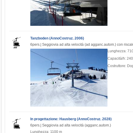
Tanzboden (AnnoCostruz. 2006)
6pers.| Seggiovia ad alta velocità (ad agganc.autom.) con risca
Lunghezza: 71
Capacità/h: 24
Costruttore: D
In progettazione: Hausberg (AnnoCostruz. 2028)
6pers.| Seggiovia ad alta velocità (agganc.autom.)
Lunghezza: 1100 m