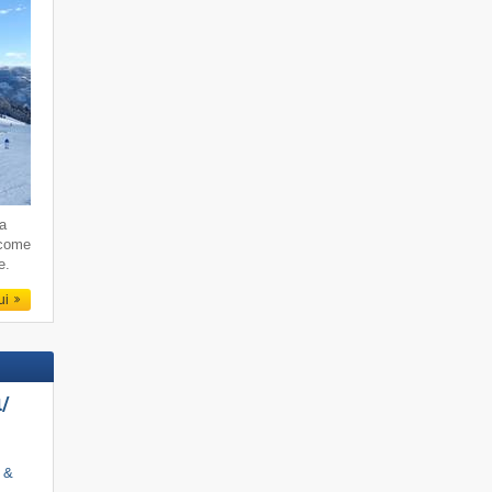
da
 come
e.
qui
/​
i &