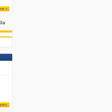
one
lla
port