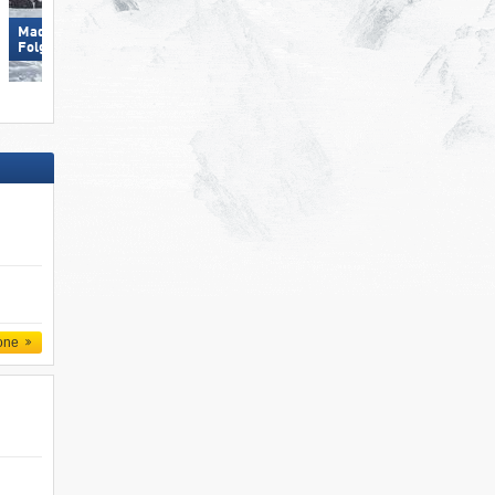
Madonna di Campiglio/​Pinzolo/​
Pfelders
Folgàrida/​Marilleva
one