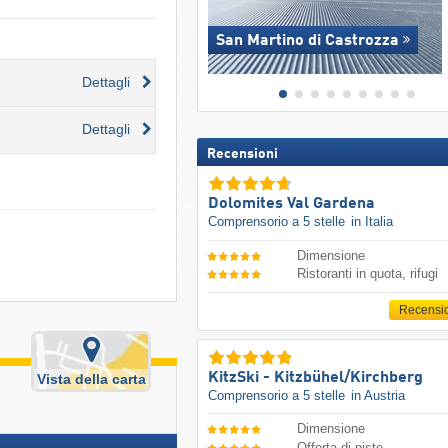
San Martino di Castrozza
Dettagli
Dettagli
Recensioni
Dolomites Val Gardena
Comprensorio a 5 stelle
in Italia
Dimensione
Ristoranti in quota, rifugi
Recensi
KitzSki - Kitzbühel/​Kirchberg
Vista della carta
Comprensorio a 5 stelle
in Austria
Dimensione
Offerta di piste