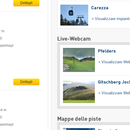
Dettagli
Carezza
Visualizzare impiant
2 m
Live-Webcam
00
oppelmayr
Pfelders
Visualizzare W
Dettagli
Gitschberg Joc
Visualizzare W
54 m
00
Mappe delle piste
oppelmayr