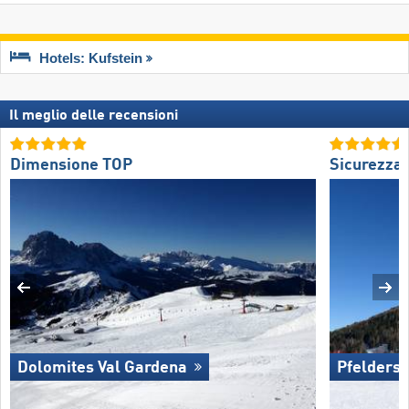
Hotels: Kufstein
Il meglio delle recensioni
Dimensione TOP
Sicurezza
Dolomites Val Gardena
Pfelders