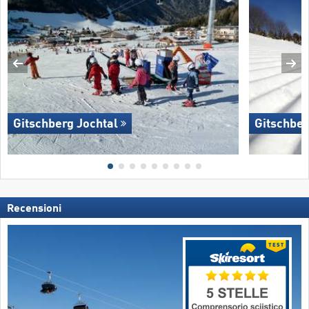
Gitschberg Jochtal
Gitschber
Recensioni