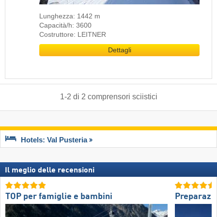
Lunghezza: 1442 m
Capacità/h: 3600
Costruttore: LEITNER
Dettagli
1
-
2
di
2
comprensori sciistici
Hotels: Val Pusteria
Il meglio delle recensioni
TOP per famiglie e bambini
Preparazio