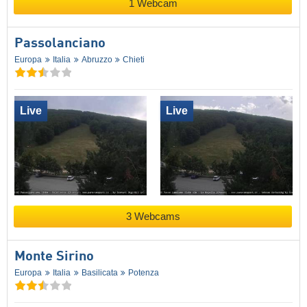
1 Webcam
Passolanciano
Europa
Italia
Abruzzo
Chieti
Live
Live
3 Webcams
Monte Sirino
Europa
Italia
Basilicata
Potenza