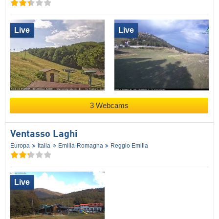
Live
Live
3 Webcams
Ventasso Laghi
Europa
Italia
Emilia-Romagna
Reggio Emilia
Live