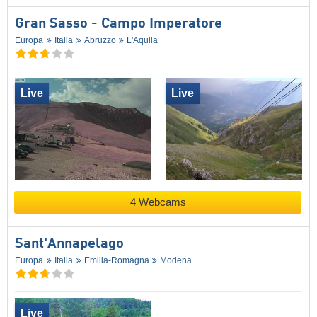
Gran Sasso - Campo Imperatore
Europa
Italia
Abruzzo
L'Aquila
Live
Live
4 Webcams
Sant'Annapelago
Europa
Italia
Emilia-Romagna
Modena
Live