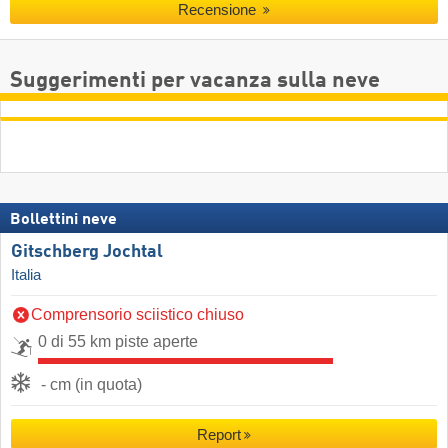
Recensione
Suggerimenti per vacanza sulla neve
Bollettini neve
Gitschberg Jochtal
Italia
Comprensorio sciistico chiuso
0 di 55 km piste aperte
- cm (in quota)
Report