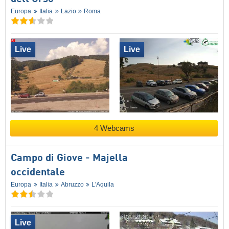
Europa
Italia
Lazio
Roma
Live
Live
4 Webcams
Campo di Giove - Majella
occidentale
Europa
Italia
Abruzzo
L'Aquila
Live