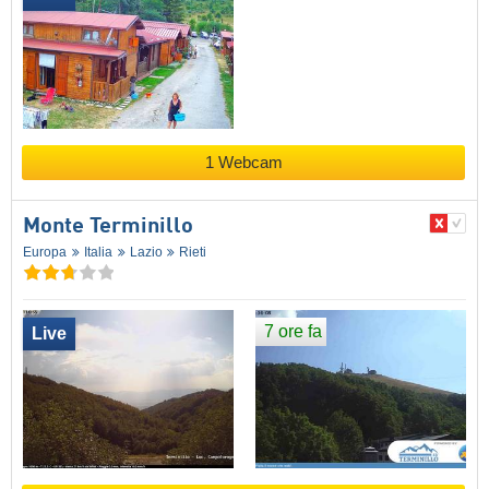
1 Webcam
Monte Terminillo
Europa
Italia
Lazio
Rieti
7 ore fa
Live