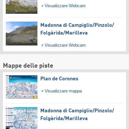
Visualizzare Webcam
Madonna di Campiglio/​Pinzolo/​
Folgàrida/​Marilleva
Visualizzare Webcam
Mappe delle piste
Plan de Corones
Visualizzare mappa
Madonna di Campiglio/​Pinzolo/​
Folgàrida/​Marilleva