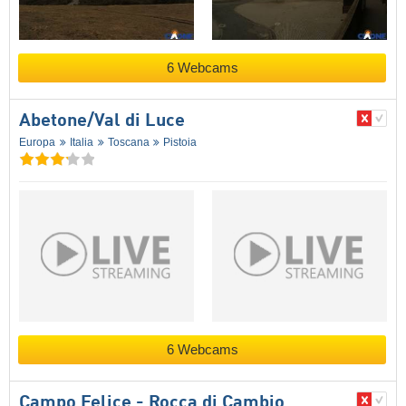
6 Webcams
Abetone/​Val di Luce
Europa
Italia
Toscana
Pistoia
6 Webcams
Campo Felice - Rocca di Cambio