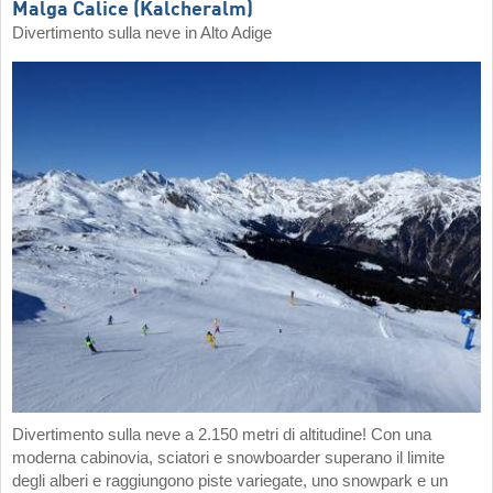
Malga Calice (Kalcheralm)
Divertimento sulla neve in Alto Adige
Divertimento sulla neve a 2.150 metri di altitudine! Con una
moderna cabinovia, sciatori e snowboarder superano il limite
degli alberi e raggiungono piste variegate, uno snowpark e un