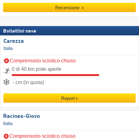
Recensione
Bollettini neve
Carezza
Italia
Comprensorio sciistico chiuso
0 di 40 km piste aperte
- cm (in quota)
Report
Racines-Giovo
Italia
Comprensorio sciistico chiuso