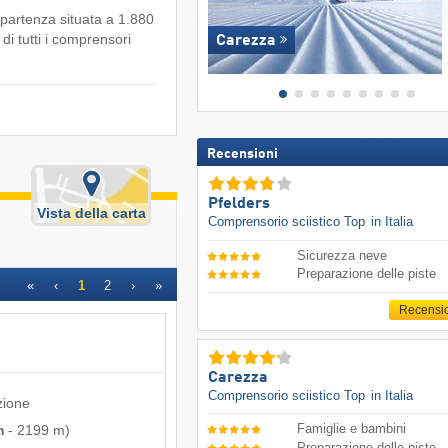
partenza situata a 1.880
 di tutti i comprensori
Carezza
Recensioni
Pfelders
Vista della carta
Comprensorio sciistico Top
in Italia
Sicurezza neve
Preparazione delle piste
«
‹
1
2
›
»
Recensi
Carezza
Comprensorio sciistico Top
in Italia
zione
Famiglie e bambini
m
-
2199 m
)
Preparazione delle piste