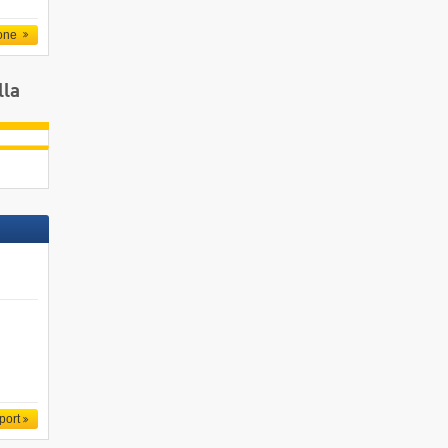
one
lla
port