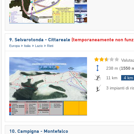
9. Selvarotonda - Cittareale
(temporaneamente non funz
Europa
Italia
Lazio
Rieti
Valuta
238 m
(
1550 
11 km
4 km
3 impianti di ri
10. Campigna - Montefalco