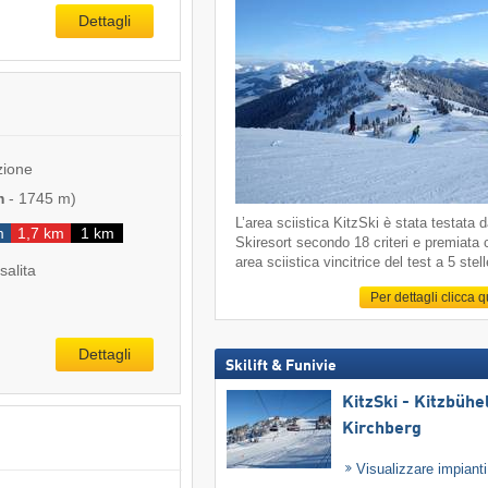
Dettagli
zione
m
-
1745 m
)
L’area sciistica KitzSki è stata testata 
m
1,7 km
1 km
Skiresort secondo 18 criteri e premiata
area sciistica vincitrice del test a 5 stell
salita
Per dettagli clicca 
Dettagli
Skilift & Funivie
KitzSki - Kitzbühel
Kirchberg
Visualizzare impiant