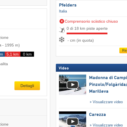
Pfelders
Italia
Comprensorio sciistico chiuso
0 di 18 km piste aperte
zione
- cm (in quota)
m
-
1995 m
)
Re
km
5,1 km
0 km
salita
Video
Madonna di Campig
Pinzolo/​Folgàrida/
Dettagli
Marilleva
Visualizzare video
Carezza
zione
Visualizzare video