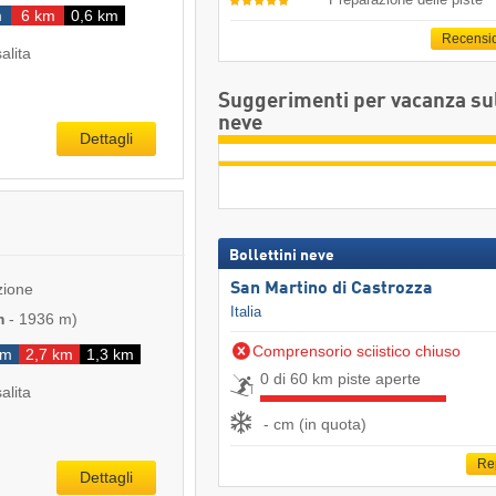
m
6 km
0,6 km
Recensi
salita
Suggerimenti per vacanza su
neve
Dettagli
Bollettini neve
San Martino di Castrozza
zione
Italia
m
-
1936 m
)
Comprensorio sciistico chiuso
km
2,7 km
1,3 km
0 di 60 km piste aperte
salita
- cm (in quota)
Re
Dettagli