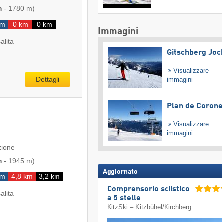
m
-
1780 m
)
km
0 km
0 km
Immagini
salita
Gitschberg Joc
Visualizzare
Dettagli
immagini
Plan de Coron
Visualizzare
immagini
zione
m
-
1945 m
)
Aggiornato
km
4,8 km
3,2 km
Comprensorio sciistico
salita
a 5 stelle
KitzSki – Kitzbühel/​Kirchberg