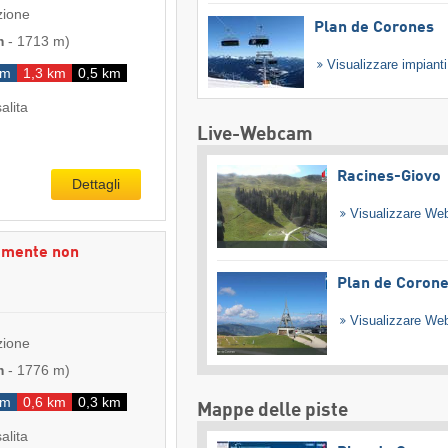
zione
Plan de Corones
m
-
1713 m
)
Visualizzare impiant
km
1,3 km
0,5 km
salita
Live-Webcam
Racines-Giovo
Dettagli
Visualizzare W
amente non
Plan de Coron
Visualizzare W
zione
m
-
1776 m
)
km
0,6 km
0,3 km
Mappe delle piste
salita