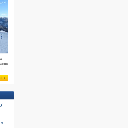
da
 come
e.
qui
/​
i &