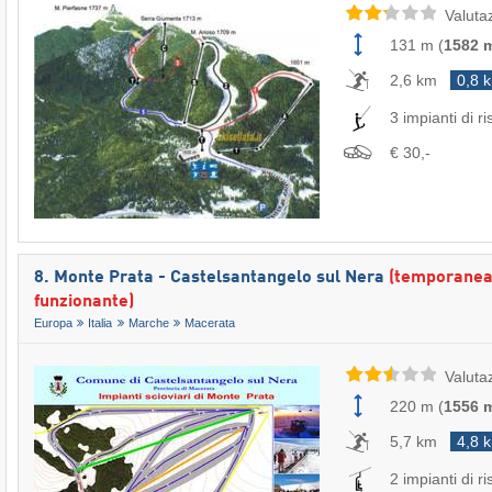
Valuta
131 m
(
1582 
2,6 km
0,8 
3 impianti di ri
€ 30,-
8. Monte Prata - Castelsantangelo sul Nera
(temporane
funzionante)
Europa
Italia
Marche
Macerata
Valuta
220 m
(
1556 
5,7 km
4,8 
2 impianti di ri