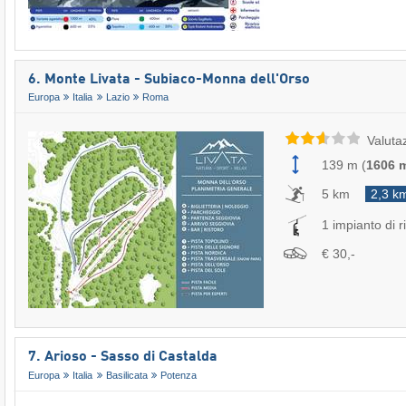
6. Monte Livata - Subiaco-Monna dell'Orso
Europa
Italia
Lazio
Roma
Valuta
139 m
(
1606 
5 km
2,3 k
1 impianto di ri
€ 30,-
7. Arioso - Sasso di Castalda
Europa
Italia
Basilicata
Potenza