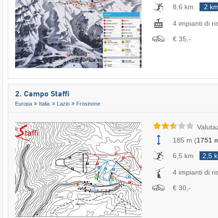
8,6 km
2 k
4 impianti di ri
€ 35,-
2. Campo Staffi
Europa
Italia
Lazio
Frosinone
Valuta
185 m
(
1751 
6,5 km
2,5 
4 impianti di ri
€ 30,-