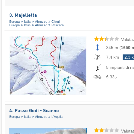
3. Majelletta
Europa
Italia
Abruzzo
Chieti
Europa
Italia
Abruzzo
Pescara
Valuta
345 m
(
1650 
7,4 km
2,3 
5 impianti di ri
€ 33,-
4. Passo Godi - Scanno
Europa
Italia
Abruzzo
L'Aquila
Valuta