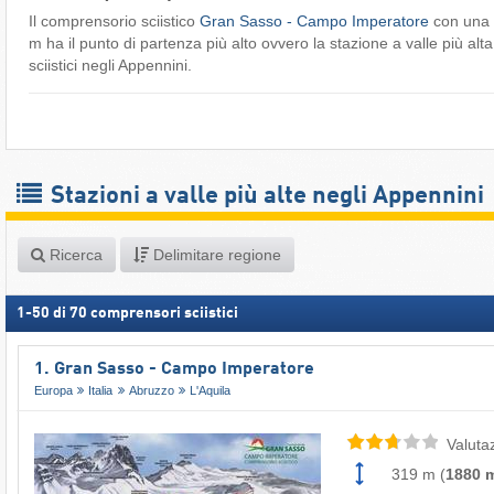
Il comprensorio sciistico
Gran Sasso - Campo Imperatore
con una 
m ha il punto di partenza più alto ovvero la stazione a valle più alta
sciistici negli Appennini.
Stazioni a valle più alte negli Appennini
Ricerca
Delimitare regione
1
-
50
di
70
comprensori sciistici
1. Gran Sasso - Campo Imperatore
Europa
Italia
Abruzzo
L'Aquila
Valuta
319 m
(
1880 