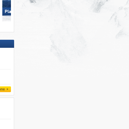
Plan de Corones
Racines-Giovo
one