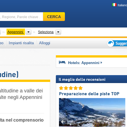
Italian
Comprensorio
CERCA
sciistico,
Regione,
Parole
Paesi
Catene montuose
Regioni, Catene montuose
Appennini
Seleziona
chiave
eo
Impianti risalita
Alloggi
…
Suggeriment
per
vacanza
Hotels: Appennini
sciistica
udine)
Il meglio delle recensioni
ltitudine a valle dei
Preparazione delle piste TOP
 alte negli Appennini
alta nel comprensorio