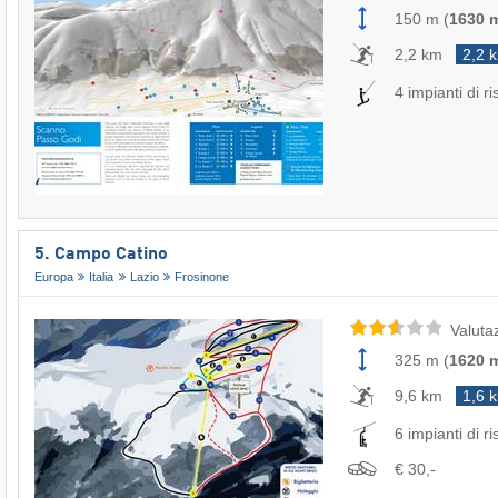
150 m
(
1630 
2,2 km
2,2 
4 impianti di ri
5. Campo Catino
Europa
Italia
Lazio
Frosinone
Valuta
325 m
(
1620 
9,6 km
1,6 
6 impianti di ri
€ 30,-