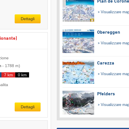
Plan de Coron
Visualizzare ma
Dettagli
Obereggen
ionante)
Visualizzare ma
zione
Carezza
m
-
1788 m
)
Visualizzare ma
7 km
0 km
salita
Pfelders
Visualizzare ma
Dettagli